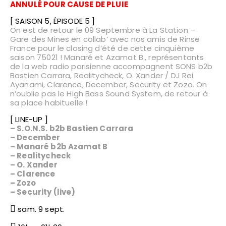
ANNULÉ POUR CAUSE DE PLUIE
[ SAISON 5, ÉPISODE 5 ]
On est de retour le 09 Septembre à
La Station –
Gare des Mines
en collab’ avec nos amis de
Rinse
France
pour le closing d’été de cette cinquième
saison
75021
! Manaré et
Azamat B.
, représentants
de la web radio parisienne accompagnent
SONS
b2b
Bastien Carrara
,
Realitycheck
,
O. Xander / DJ Rei
Ayanami
, Clarence,
December
,
Security
et
Zozo
. On
n’oublie pas le
High Bass Sound System
, de retour à
sa place habituelle !
[ LINE-UP ]
– S.O.N.S. b2b Bastien Carrara
– December
– Manaré b2b Azamat B
– Realitycheck
– O. Xander
– Clarence
– Zozo
– Security (live)
sam. 9 sept.