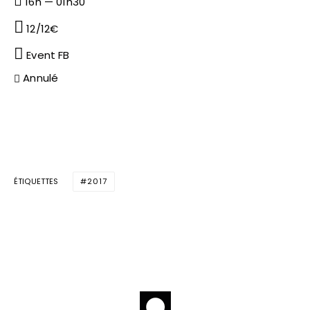
16h — 01h30
12/12€
Event FB
Annulé
ÉTIQUETTES
2017