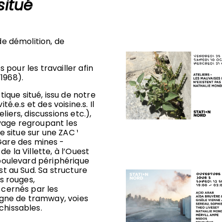
situé
de démolition, de
s pour les travailler afin
1968).
que situé, issu de notre
é.e.s et des voisine.s. Il
liers, discussions etc.),
vage regroupant les
se situe sur une ZAC ¹
are des mines -
 de la Villette, à l’Ouest
 boulevard périphérique
st au Sud. Sa structure
es rouges,
 cernés par les
ligne de tramway, voies
chissables.