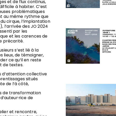
ges et de flux continus,
fficile à habiter. C’est
euses problématiques
nent au même rythme que
 du cirque, l’implantation
), l’arrivée des JO 2024
ssenti par les
ique et les carences de
 précarité.
ieurs s’est lié à la
 lieux, de témoigner,
der ce qu’il en reste
t de textes.
 d’attention collective
prentissages situés
te de l’à côté,
es de transformation
 d’auteur·rice de
lier et rencontre,