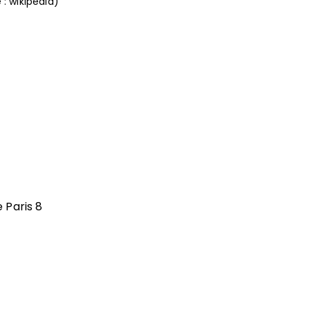
: wikipédia)
1
 Paris 8
)