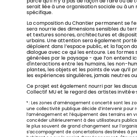
parce qu’il n’y a pas de façon de faire ou de 
serait liée à une organisation sociale ou à u
spécifique.
La composition du Chantier permanent se fer
sera nourrie des dimensions sensibles du terri
et textures sonores, architectures et disposi
urbains. Une attention sera également porté
déploient dans l’espace public, et la façon do
dialogue avec ce qui les entoure. Les formes 
générées par le paysage - que l’on entend 
d'interactions entre les humains, les non-hum
plantes, les objets et les points de vue qu’il 
les expériences singulières, jamais neutres ou
Ce projet est également nourri par les discus
Collectif MU et le regard des artistes invité·e
¹
: Les zones d’aménagement concerté sont les zone
une collectivité publique décide d’intervenir pour ré
l’aménagement et l’équipement des terrains en vu
concéder ultérieurement à des utilisateurs publics
le plus souvent de grand changement sur l’organisa
s’accompagnent de concertations destinées à pre