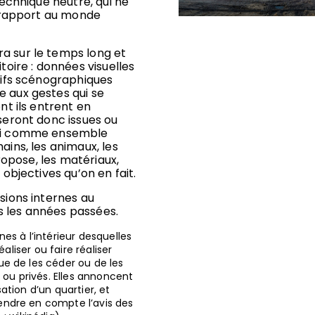
technique neutre, qui ne
n rapport au monde
a sur le temps long et
toire : données visuelles
tifs scénographiques
e aux gestes qui se
nt ils entrent en
seront donc issues ou
ici comme ensemble
ains, les animaux, les
propose, les matériaux,
 objectives qu’on en fait.
sions internes au
·s les années passées.
s à l’intérieur desquelles
aliser ou faire réaliser
e de les céder ou de les
 ou privés. Elles annoncent
tion d’un quartier, et
ndre en compte l’avis des