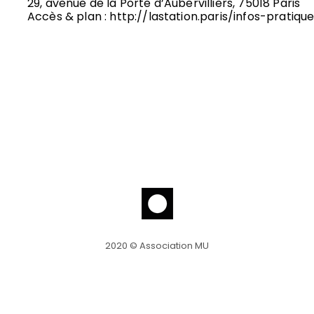
29, avenue de la Porte d’Aubervilliers, 75018 Paris
Accès & plan : http://lastation.paris/infos-pratiqu
2020 © Association MU