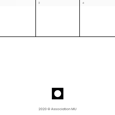
3
4
2020 © Association MU