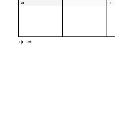
31
1
2
«
juillet