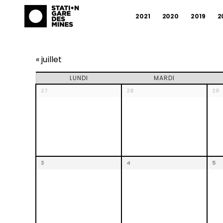
2021
2020
2019
2
«
juillet
Calendrier
LUNDI
MARDI
Calendrier
27
28
29
de
de
Évènements
Évènements
3
4
5