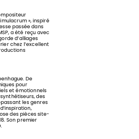
ompositeur
Simulacrum », inspiré
unesse passée dans
MSP, a été reçu avec
gorde d’alliages
rier chez l’excellent
productions
openhague. De
niques pour
iels et émotionnels
s synthétiseurs, des
épassant les genres
’inspiration,
ose des pièces site-
18. Son premier
.