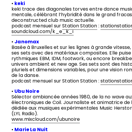
•
keki
keki trace des diagonales torves entre dance musi
mentale, célébrant l’hybridité dans le grand fracas
deconstructed club music actuelle.
podcast mensuel sur
Station Station
:
stationstati
soundcloud.com/k_e_k_i
•
Janomax
Basée à Bruxelles et sur les lignes à grande vites
ses sets avec des matériaux composites. Elle puise
rythmiques EBM, IDM, footwork, ou encore breakbe
univers ambient et new age. Ses sets sont des hist
pluriels et dimensions variables, pour une vision r
de la danse.
podcast mensuel sur Station Station :
stationstatio
•
Ubu Noire
Sélector ambiancée années 1980, de la no wave au
électroniques de Coil. Journaliste et animatrice de 
dédiée aux musiques expérimentales Music Hersto
(LYL Radio).
www.mixcloud.com/ubunoire
•
Marie La Nuit