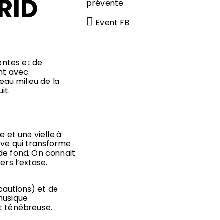
RID
prévente
Event FB
rentes et de
ant avec
au milieu de la
uit
.
e et une vielle à
ive qui transforme
de fond. On connait
ers l’extase.
autions) et de
musique
t ténébreuse.