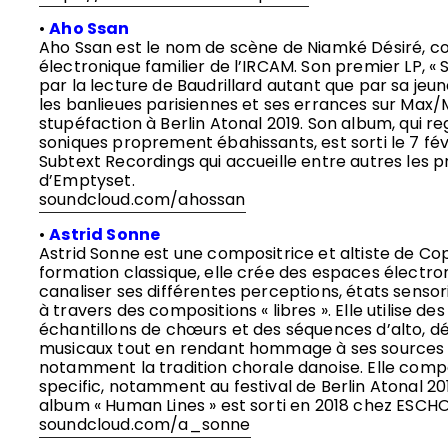
•
Aho Ssan
Aho Ssan est le nom de scène de Niamké Désiré, c
électronique familier de l’IRCAM. Son premier LP, « 
par la lecture de Baudrillard autant que par sa je
les banlieues parisiennes et ses errances sur Max/
stupéfaction à Berlin Atonal 2019. Son album, qui re
soniques proprement ébahissants, est sorti le 7 fév
Subtext Recordings qui accueille entre autres les 
d’Emptyset.
soundcloud.com/ahossan
•
Astrid Sonne
Astrid Sonne est une compositrice et altiste de C
formation classique, elle crée des espaces électro
canaliser ses différentes perceptions, états sensor
à travers des compositions « libres ». Elle utilise de
échantillons de chœurs et des séquences d’alto, d
musicaux tout en rendant hommage à ses sources d
notamment la tradition chorale danoise. Elle comp
specific, notamment au festival de Berlin Atonal 20
album « Human Lines » est sorti en 2018 chez ESCHO
soundcloud.com/a_sonne