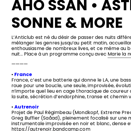
AHO SSAN • AST
SONNE & MORE
L’Anticlub est né du désir de passer des nuits diffé
mélanger les genres jusqu’au petit matin, accueill
enthousiasme de nombreux lives, et ce même au be
nuit… Place à un programme conçu avec
Marie la n
————
•
France
France, c’est une batterie qui donne le LA, une bass
roue pour une boucle, une seule, improvisée, évolut
n’importe quel lieu en cage thoracique de coureur 
la suite, sécrétion d’endorphine, transe et chemin v
•
Autrenoir
Projet de Paul Régimbeau (Mondkopf, Extreme Prec
Greg Buffier (Saåad), pleinement focalisé sur une 
instrumentale improvisée en noir et blanc, dense e
https://autrenoir.bandcamp.com