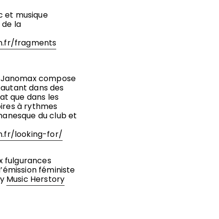
c et musique
 de la
on.fr/fragments
se, Janomax compose
 autant dans des
at que dans les
oires à rythmes
omanesque du club et
n.fr/looking-for/
x fulgurances
l’émission féministe
ry
Music Herstory