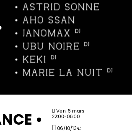
•
Ven. 6 mars
NCE •
22:00-06:00
06/10/13€