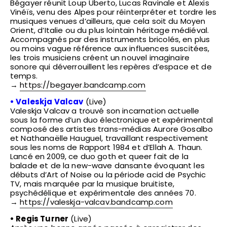
Bégayer réunit Loup Uberto, Lucas Ravinale et Alexis
Vinéïs, venu des Alpes pour réinterpréter et tordre les
musiques venues d’ailleurs, que cela soit du Moyen
Orient, d’Italie ou du plus lointain héritage médiéval.
Accompagnés par des instruments bricolés, en plus
ou moins vague référence aux influences suscitées,
les trois musiciens créent un nouvel imaginaire
sonore qui déverrouillent les repères d’espace et de
temps.
→
https://begayer.bandcamp.com
•
Valeskja Valcav
(Live)
Valeskja Valcav a trouvé son incarnation actuelle
sous la forme d’un duo électronique et expérimental
composé des artistes trans-médias Aurore Gosalbo
et Nathanaëlle Hauguel, travaillant respectivement
sous les noms de Rapport 1984 et d’Ellah A. Thaun.
Lancé en 2009, ce duo goth et queer fait de la
balade et de la new-wave dansante évoquant les
débuts d’Art of Noise ou la période acid de Psychic
TV, mais marquée par la musique bruitiste,
psychédélique et expérimentale des années 70.
→
https://valeskja-valcav.bandcamp.com
•
Regis Turner
(Live)