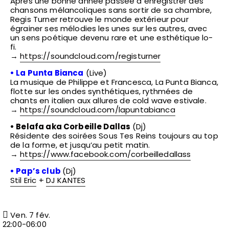
Après une bonne année passée à enregistrer des
chansons mélancoliques sans sortir de sa chambre,
Regis Turner retrouve le monde extérieur pour
égrainer ses mélodies les unes sur les autres, avec
un sens poétique devenu rare et une esthétique lo-
fi.
→
https://soundcloud.com/registurner
•
La Punta Bianca
(Live)
La musique de Philippe et Francesca, La Punta Bianca,
flotte sur les ondes synthétiques, rythmées de
chants en italien aux allures de cold wave estivale.
→
https://soundcloud.com/lapuntabianca
•
Belafa aka Corbeille Dallas
(Dj)
Résidente des soirées Sous Tes Reins toujours au top
de la forme, et jusqu’au petit matin.
→
https://www.facebook.com/corbeilledallass
• Pap’s club
(Dj)
Stil Eric
+
DJ KANTES
Ven. 7 fév.
22:00-06:00