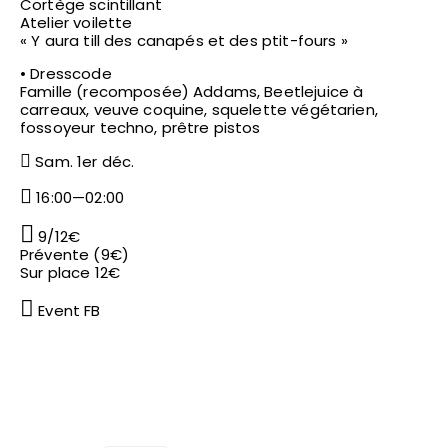
Cortège scintillant
Atelier voilette
« Y aura till des canapés et des ptit-fours »
• Dresscode
Famille (recomposée) Addams, Beetlejuice à
carreaux, veuve coquine, squelette végétarien,
fossoyeur techno, prêtre pistos
Sam. 1er déc.
16:00—02:00
9/12€
Prévente (9€)
Sur place 12€
Event FB