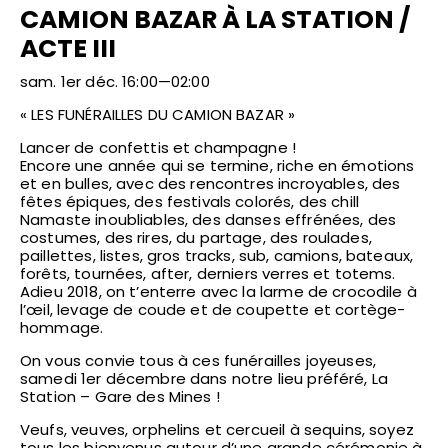
CAMION BAZAR À LA STATION /
ACTE III
sam. 1er déc. 16:00—02:00
« LES FUNÉRAILLES DU CAMION BAZAR »
Lancer de confettis et champagne !
Encore une année qui se termine, riche en émotions
et en bulles, avec des rencontres incroyables, des
fêtes épiques, des festivals colorés, des chill
Namaste inoubliables, des danses effrénées, des
costumes, des rires, du partage, des roulades,
paillettes, listes, gros tracks, sub, camions, bateaux,
forêts, tournées, after, derniers verres et totems.
Adieu 2018, on t’enterre avec la larme de crocodile à
l’œil, levage de coude et de coupette et cortège-
hommage.
On vous convie tous à ces funérailles joyeuses,
samedi 1er décembre dans notre lieu préféré,
La
Station – Gare des Mines
!
Veufs, veuves, orphelins et cercueil à sequins, soyez
tous les bienvenus autour d’une grande cérémonie à