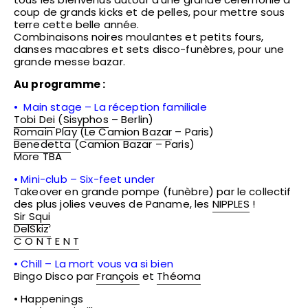
coup de grands kicks et de pelles, pour mettre sous
terre cette belle année.
Combinaisons noires moulantes et petits fours,
danses macabres et sets disco-funèbres, pour une
grande messe bazar.
Au programme :
• Main stage – La réception familiale
Tobi Dei
(
Sisyphos
– Berlin)
Romain Play
(
Le Camion Bazar
– Paris)
Benedetta
(Camion Bazar – Paris)
More TBA
• Mini-club – Six-feet under
Takeover en grande pompe (funèbre) par le collectif
des plus jolies veuves de Paname, les
NIPPLES
!
Sir Squi
DelSkiz’
C O N T E N T
• Chill – La mort vous va si bien
Bingo Disco par
François
et
Théoma
• Happenings