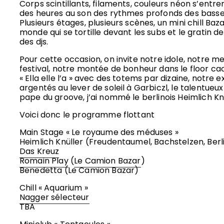
Corps scintillants, filaments, couleurs néon s’ent
des heures au son des rythmes profonds des basse
Plusieurs étages, plusieurs scènes, un mini chill Baz
monde qui se tortille devant les subs et le gratin d
des djs.
Pour cette occasion, on invite notre idole, notre me
festival, notre montée de bonheur dans le floor ca
« Ella elle l’a » avec des totems par dizaine, notre 
argentés au lever de soleil à Garbiczl, le talentueu
pape du groove, j’ai nommé le berlinois Heimlich Kn
Voici donc le programme flottant
Main Stage « Le royaume des méduses »
Heimlich Knüller (Freudentaumel, Bachstelzen, Berl
Das Kreuz
Romain Play
(
Le Camion Bazar
)
Benedetta (Le Camion Bazar)
Chill « Aquarium »
Nagger sélecteur
TBA