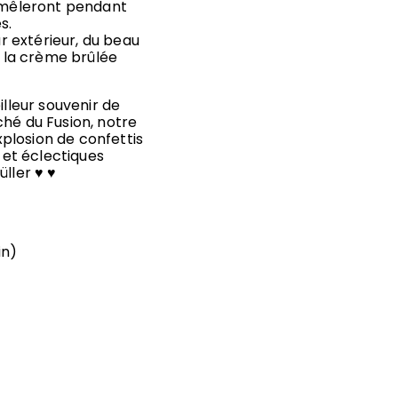
remêleront pendant
s.
ar extérieur, du beau
e la crème brûlée
illeur souvenir de
ché du Fusion, notre
explosion de confettis
x et éclectiques
üller ♥ ♥
in)