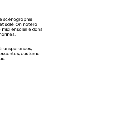
le scénographie
t salé. On notera
-midi ensoleillé dans
marines..
, transparences,
idescentes, costume
ux.