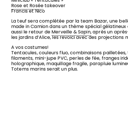
Miniclub « Tentacules »
Rose et Rosée
takeover
Francis et Nico
La teuf sera complétée par la team Bazar, une bel
made in Camion dans un thème spécial gélatineux e
aussi le retour de
Merveille & Sapin
, après un après
les jardins d’Alice, les revoici avec des projections 
A vos costumes!
Tentacules, couleurs fluo, combinaisons pailletées
filaments, mini-jupe PVC, perles de fée, franges ir
holographique, maquillage fragile, parapluie lumine
Totems marins serait un plus.