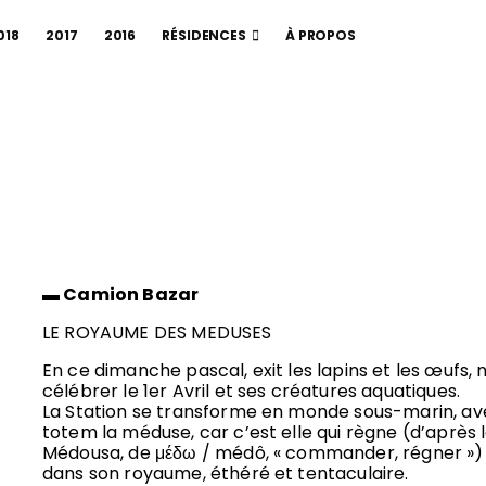
018
2017
2016
RÉSIDENCES
À PROPOS
▬ Camion Bazar
LE ROYAUME DES MEDUSES
En ce dimanche pascal, exit les lapins et les œufs,
célébrer le 1er Avril et ses créatures aquatiques.
La Station se transforme en monde sous-marin, 
totem la méduse, car c’est elle qui règne (d’après 
Médousa, de μέδω / médô, « commander, régner »)
dans son royaume, éthéré et tentaculaire.