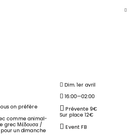
Dim. 1er avril
16:00—02:00
 nous on préfère
Prévente 9€
Sur place 12€
avec comme animal-
le grec Μέδουσα /
Event FB
 pour un dimanche