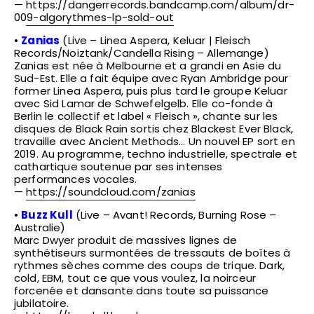
—
https://dangerrecords.bandcamp.com/album/dr-
009-algorythmes-lp-sold-out
•
Zanias
(Live – Linea Aspera, Keluar | Fleisch
Records/Noiztank/Candella Rising – Allemange)
Zanias est née à Melbourne et a grandi en Asie du
Sud-Est. Elle a fait équipe avec Ryan Ambridge pour
former Linea Aspera, puis plus tard le groupe Keluar
avec Sid Lamar de Schwefelgelb. Elle co-fonde à
Berlin le collectif et label « Fleisch », chante sur les
disques de Black Rain sortis chez Blackest Ever Black,
travaille avec Ancient Methods… Un nouvel EP sort en
2019. Au programme, techno industrielle, spectrale et
cathartique soutenue par ses intenses
performances vocales.
—
https://soundcloud.com/zanias
•
Buzz Kull
(Live – Avant! Records, Burning Rose –
Australie)
Marc Dwyer produit de massives lignes de
synthétiseurs surmontées de tressauts de boîtes à
rythmes sèches comme des coups de trique. Dark,
cold, EBM, tout ce que vous voulez, la noirceur
forcenée et dansante dans toute sa puissance
jubilatoire.