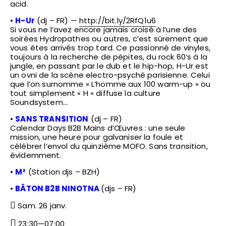
acid.
•
H-Ur
(dj – FR) —
http://bit.ly/2RfQ1u6
Si vous ne l’avez encore jamais croisé à l’une des
soirées Hydropathes ou autres, c’est sûrement que
vous êtes arrivés trop tard. Ce passionné de vinyles,
toujours à la recherche de pépites, du rock 60’s à la
jungle, en passant par le dub et le hip-hop, H-Ur est
un ovni de la scène electro-psyché parisienne. Celui
que l’on surnomme « L’homme aux 100 warm-up » ou
tout simplement « H » diffuse la culture
Soundsystem…
•
SANS TRAN$ITION
(dj – FR)
Calendar Days B2B Mains d’Œuvres : une seule
mission, une heure pour galvaniser la foule et
célébrer l’envol du quinzième MOFO. Sans transition,
évidemment.
•
M²
(Station djs – BZH)
•
BÂTON B2B NINOTNA
(djs – FR)
Sam. 26 janv.
23:30—07:00