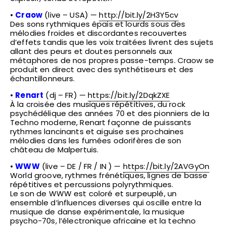
•
Craow
(live – USA) —
http://bit.ly/2H3Y5cv
Des sons rythmiques épais et lourds sous des
mélodies froides et discordantes recouvertes
d’effets tandis que les voix traitées livrent des sujets
allant des peurs et doutes personnels aux
métaphores de nos propres passe-temps. Craow se
produit en direct avec des synthétiseurs et des
échantillonneurs.
•
Renart
(dj – FR) —
https://bit.ly/2DqkZXE
À la croisée des musiques répétitives, du rock
psychédélique des années 70 et des pionniers de la
Techno moderne, Renart façonne de puissants
rythmes lancinants et aiguise ses prochaines
mélodies dans les fumées odorifères de son
château de Malpertuis.
•
WWW
(live – DE / FR / IN ) —
https://bit.ly/2AVGyOn
World groove, rythmes frénétiques, lignes de basse
répétitives et percussions polyrythmiques.
Le son de WWW est coloré et surpeuplé, un
ensemble d’influences diverses qui oscille entre la
musique de danse expérimentale, la musique
psycho-70s, l’électronique africaine et la techno