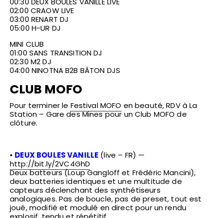
00:30 DEUX BOULES VANILLE LIVE
02:00 CRAOW LIVE
03:00 RENART DJ
05:00 H-UR DJ
MINI CLUB
01:00 SANS TRANSITION DJ
02:30 M2 DJ
04:00 NINOTNA B2B BÂTON DJS
CLUB MOFO
Pour terminer le
Festival MOFO
en beauté, RDV à
La
Station – Gare des Mines
pour un Club MOFO de
clôture.
•
DEUX BOULES VANILLE
(live – FR) —
http://bit.ly/2VC4GhD
Deux batteurs (Loup Gangloff et Frédéric Mancini),
deux batteries identiques et une multitude de
capteurs déclenchant des synthétiseurs
analogiques. Pas de boucle, pas de preset, tout est
joué, modifié et modulé en direct pour un rendu
explosif, tendu et répétitif.