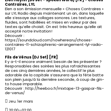
Contraires, LYL
Elen a son émission mensuelle « Choses Contraires »
sur LYL Radio depuis maintenant un an, dans laquelle
elle s’essaye aux collages sonores. Les textures,
fluides, sont habillées et mises en valeur par des
textes qu’elle choisit. On est très heureux qu’elle ait
accepté notre invitation!
Découvrir :
https://soundcloud.com/nowherearu/choses-
contraires-11-schizophrenic-arrangement-lyl-radio-
121017
Fils de Vénus {DJ Set} [FR]
Il y a-t-il encore vraiment besoin de les présenter ?
Responsables des soirées les plus rafraichissantes
de ces cinq dernières années, le collectif le plus
adorable de la capitale s’assurera que la fête batte
son plein jusqu’à la dernière seconde, à coup de gin-
to house imparable.
Découvrir : http://heeboo.fr/mixtape-13-gaspar-fils-
de-venus/
Jeu. 1er mars
20:00—02:00