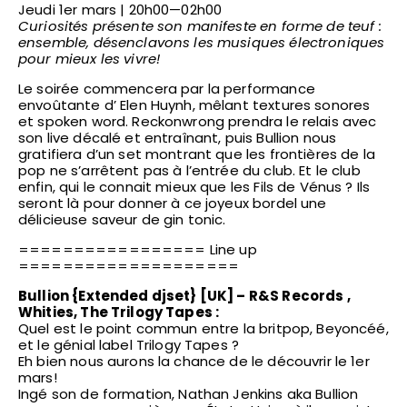
Jeudi 1er mars | 20h00—02h00
Curiosités présente son manifeste en forme de teuf :
ensemble, désenclavons les musiques électroniques
pour mieux les vivre!
Le soirée commencera par la performance
envoûtante d’ Elen Huynh, mêlant textures sonores
et spoken word. Reckonwrong prendra le relais avec
son live décalé et entraînant, puis Bullion nous
gratifiera d’un set montrant que les frontières de la
pop ne s’arrêtent pas à l’entrée du club. Et le club
enfin, qui le connait mieux que les Fils de Vénus ? Ils
seront là pour donner à ce joyeux bordel une
délicieuse saveur de gin tonic.
================= Line up
====================
Bullion {Extended djset} [UK] – R&S Records ,
Whities, The Trilogy Tapes :
Quel est le point commun entre la britpop, Beyoncéé,
et le génial label Trilogy Tapes ?
Eh bien nous aurons la chance de le découvrir le 1er
mars!
Ingé son de formation, Nathan Jenkins aka Bullion