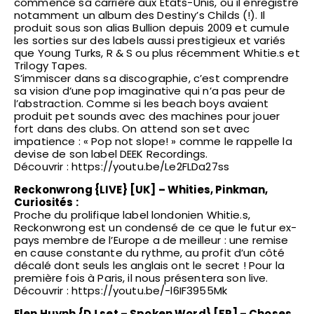
commence sa carrière aux États-Unis, où il enregistre
notamment un album des Destiny’s Childs (!). Il
produit sous son alias Bullion depuis 2009 et cumule
les sorties sur des labels aussi prestigieux et variés
que Young Turks, R & S ou plus récemment Whitie.s et
Trilogy Tapes.
S’immiscer dans sa discographie, c’est comprendre
sa vision d’une pop imaginative qui n’a pas peur de
l’abstraction. Comme si les beach boys avaient
produit pet sounds avec des machines pour jouer
fort dans des clubs. On attend son set avec
impatience : « Pop not slope! » comme le rappelle la
devise de son label DEEK Recordings.
Découvrir : https://youtu.be/Le2FLDa27ss
Reckonwrong {LIVE} [UK] – Whities, Pinkman,
Curiosités :
Proche du prolifique label londonien Whitie.s,
Reckonwrong est un condensé de ce que le futur ex-
pays membre de l’Europe a de meilleur : une remise
en cause constante du rythme, au profit d’un côté
décalé dont seuls les anglais ont le secret ! Pour la
première fois à Paris, il nous présentera son live.
Découvrir : https://youtu.be/-l6IF3955Mk
Elen Huynh {DJ set – Spoken Word} [FR] – Choses