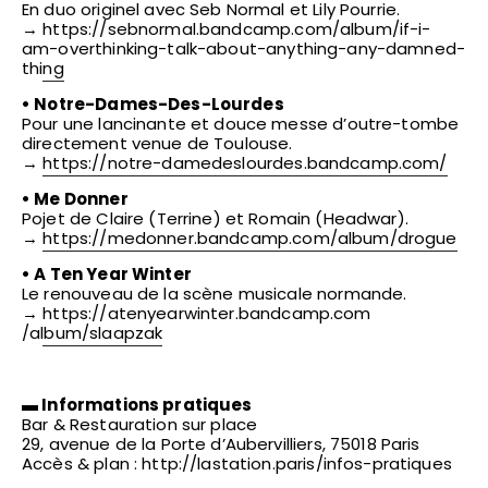
En duo originel avec Seb Normal et Lily Pourrie.
→
https://
sebnormal.bandcamp.com/
album/
if-i-
am-overthinking-talk-a
bout-anything-any-damned-
t
hing
• Notre-Dames-Des-Lourdes
Pour une lancinante et douce messe d’outre-tombe
directement venue de Toulouse.
→
https://
notre-damedeslourdes.bandca
mp.com/
• Me Donner
Pojet de Claire (Terrine) et Romain (Headwar).
→
https://
medonner.bandcamp.com/
album/drogue
• A Ten Year Winter
Le renouveau de la scène musicale normande.
→
https://
atenyearwinter.bandcamp.com
/album/slaapzak
▬ Informations pratiques
Bar & Restauration sur place
29, avenue de la Porte d’Aubervilliers, 75018 Paris
Accès & plan : http://lastation.paris/infos-pratiques