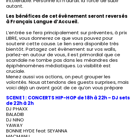
intolérable. Personne ici n’aurait la force de subir
autant.
Les bénéfices de cet évènement seront reversés
à
Français Langue d’Accueil
.
L’entrée se fera principalement sur préventes, à prix
LIBRE, vous donnerez ce que vous pouvez pour
soutenir cette cause. Le lien sera disponible très
bientôt. Partagez cet évènement sur vos walls,
parlez-en autour de vous, il est primordial que ce
scandale ne tombe pas dans les méandres des
épiphénomènes médiatiques. La visibilité est
cruciale.
Menez aussi vos actions, on peut grouper les
volontés. Nous attendons des guests surprises, mais
voici déjà un avant goût de ce qu’on vous prépare
SCENE 1 : CONCERTS HIP-HOP de 18h à 22h – DJ sets
de 22h à 2h
DJ PHAXX
BALADIB
DJ NINO
YAWAY
BONNIE HYDE feat SEYANNA
MACMANU