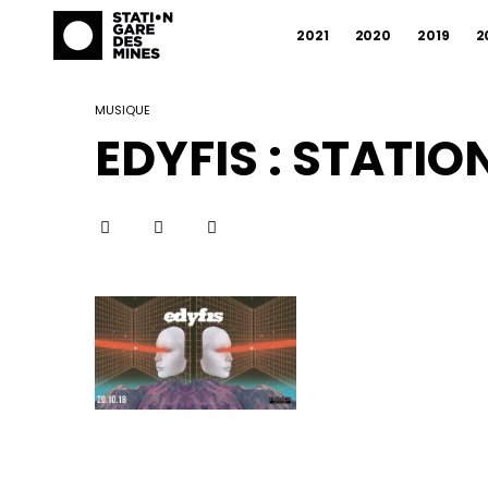
2021
2020
2019
2
MUSIQUE
EDYFIS : STATI