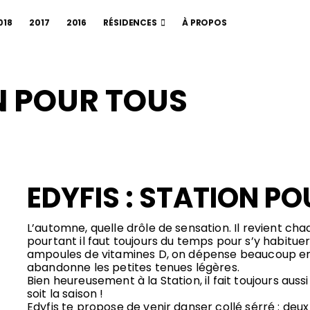
018
2017
2016
RÉSIDENCES
À PROPOS
ON POUR TOUS
EDYFIS : STATION P
L’automne, quelle drôle de sensation. Il revient ch
pourtant il faut toujours du temps pour s’y habitue
ampoules de vitamines D, on dépense beaucoup en 
abandonne les petites tenues légères.
Bien heureusement à la Station, il fait toujours auss
soit la saison !
Edyfis te propose de venir danser collé sérré : deux 