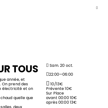
OUR TOUS
Sam. 20 oct.
22:00—06:00
aque année, et
r. On prend des
10/13€
électricité et on
Prévente 10€
Sur Place
i chaud quelle que
avant 00:00 10€
après 00:00 13€
salles, deux