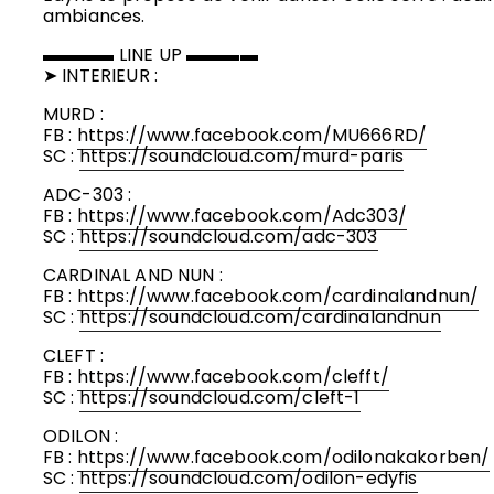
ambiances.
▬▬▬▬ LINE UP ▬▬▬▬
➤ INTERIEUR :
MURD :
FB :
https://www.facebook.com/MU666RD/
SC :
https://soundcloud.com/murd-paris
ADC-303 :
FB :
https://www.facebook.com/Adc303/
SC :
https://soundcloud.com/adc-303
CARDINAL AND NUN :
FB :
https://www.facebook.com/cardinalandnun/
SC :
https://soundcloud.com/cardinalandnun
CLEFT :
FB :
https://www.facebook.com/clefft/
SC :
https://soundcloud.com/cleft-1
ODILON :
FB :
https://www.facebook.com/odilonakakorben/
SC :
https://soundcloud.com/odilon-edyfis