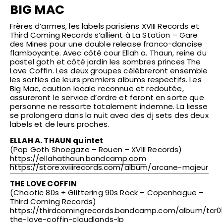
BIG MAC
Frères d’armes, les labels parisiens XVIII Records et
Third Coming Records s’allient à La Station – Gare
des Mines pour une double release franco-danoise
flamboyante. Avec côté cour Ellah a. Thaun, reine du
pastel goth et côté jardin les sombres princes The
Love Coffin. Les deux groupes célébreront ensemble
les sorties de leurs premiers albums respectifs. Les
Big Mac, caution locale reconnue et redoutée,
assureront le service d’ordre et feront en sorte que
personne ne ressorte totalement indemne. La liesse
se prolongera dans la nuit avec des dj sets des deux
labels et de leurs proches.
ELLAH A. THAUN quintet
(Pop Goth Shoegaze – Rouen – XVIII Records)
https://ellahathaun.bandcamp.com
https://store.xviiirecords.com/album/arcane-majeur
THE LOVE COFFIN
(Chaotic 80s + Glittering 90s Rock – Copenhague –
Third Coming Records)
https://thirdcomingrecords.bandcamp.com/album/tcr0
the-love-coffin-cloudlands-lp