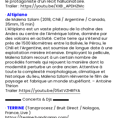
le protagoniste d’un récit hallucinatoire.
Trailer :
https://youtu.be/XXB_APDHZMc
·
Altiplano
de Malena Szlam (2018, Chili / Argentine / Canada,
35mm, 15 min)
L’Altiplano est un vaste plateau de la chaîne des
Andes au centre de l’Amérique latine, dominée par
des volcans en activité. Cette terre qui s’étend sur
près de 1500 kilomètres entre la Bolivie, le Pérou, le
Chili et l’Argentine, est soumise de longue date à une
exploitation minière intensive. Employant la pellicule,
Malena Szlam recourt à un certain nombre de
procédés formels qui rejouent la manière dont la
modernité perturbe un ordre ancien. Attentive à
toute la complexité morphologique, climatique et
historique du lieu, Malena Szlam réinvente le film de
paysage et fabrique un monde stupéfiant. – Antoine
Thirion
Trailer :
https://youtu.be/05xtVZHRfYA
▬▬▬▬ Concerts & Djs ▬▬▬▬
·
TERRINE
(Tanzprocesz / Bruit Direct / Nolagos,
France, Live )
https://terrine.bandcamp.com/