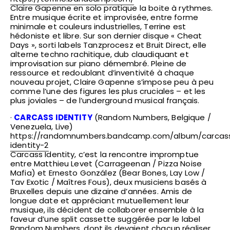
Claire Gapenne en solo pratique la boite à rythmes.
Entre musique écrite et improvisée, entre forme
minimale et couleurs industrielles, Terrine est
hédoniste et libre. Sur son dernier disque « Cheat
Days », sorti labels Tanzprocesz et Bruit Direct, elle
alterne techno rachitique, dub claudiquant et
improvisation sur piano démembré. Pleine de
ressource et redoublant d’inventivité à chaque
nouveau projet, Claire Gapenne s’impose peu à peu
comme l’une des figures les plus cruciales – et les
plus joviales – de l’underground musical français.
·
CARCASS IDENTITY
(Random Numbers, Belgique /
Venezuela, Live)
https://randomnumbers.bandcamp.com/album/carcas
identity-2
Carcass Identity, c’est la rencontre impromptue
entre Matthieu Levet (Carrageenan / Pizza Noise
Mafia) et Ernesto González (Bear Bones, Lay Low /
Tav Exotic / Maîtres Fous), deux musiciens basés à
Bruxelles depuis une dizaine d’années. Amis de
longue date et appréciant mutuellement leur
musique, ils décident de collaborer ensemble à la
faveur d’une split cassette suggérée par le label
Random Numbers, dont ils devaient chacun réaliser