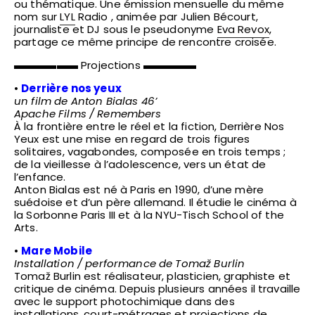
ou thématique. Une émission mensuelle du même
nom sur
LYL
Radio , animée par Julien Bécourt,
journaliste et DJ sous le pseudonyme
Eva Revox
,
partage ce même principe de rencontre croisée.
▬▬▬▬▬▬ Projections ▬▬▬▬▬
•
Derrière nos yeux
un film de
Anton Bialas
46’
Apache Films
/
Remembers
À la frontière entre le réel et la fiction, Derrière Nos
Yeux est une mise en regard de trois figures
solitaires, vagabondes, composée en trois temps ;
de la vieillesse à l’adolescence, vers un état de
l’enfance.
Anton Bialas est né à Paris en 1990, d’une mère
suédoise et d’un père allemand. Il étudie le cinéma à
la Sorbonne Paris III et à la NYU-Tisch School of the
Arts.
•
Mare Mobile
Installation / performance de Tomaž Burlin
Tomaž Burlin est réalisateur, plasticien, graphiste et
critique de cinéma. Depuis plusieurs années il travaille
avec le support photochimique dans des
installations, court-métrages et projections de