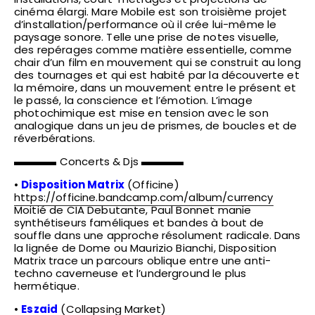
cinéma élargi. Mare Mobile est son troisième projet
d’installation/performance où il crée lui-même le
paysage sonore. Telle une prise de notes visuelle,
des repérages comme matière essentielle, comme
chair d’un film en mouvement qui se construit au long
des tournages et qui est habité par la découverte et
la mémoire, dans un mouvement entre le présent et
le passé, la conscience et l’émotion. L’image
photochimique est mise en tension avec le son
analogique dans un jeu de prismes, de boucles et de
réverbérations.
▬▬▬▬ Concerts & Djs ▬▬▬▬
•
Disposition Matrix
(Officine)
https://officine.bandcamp.com/album/currency
Moitié de CIA Debutante, Paul Bonnet manie
synthétiseurs faméliques et bandes à bout de
souffle dans une approche résolument radicale. Dans
la lignée de Dome ou Maurizio Bianchi, Disposition
Matrix trace un parcours oblique entre une anti-
techno caverneuse et l’underground le plus
hermétique.
•
Eszaid
(
Collapsing Market
)