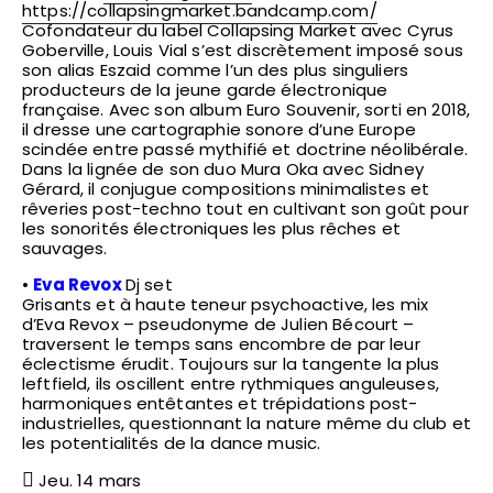
https://collapsingmarket.bandcamp.com/
Cofondateur du label Collapsing Market avec Cyrus
Goberville, Louis Vial s’est discrètement imposé sous
son alias Eszaid comme l’un des plus singuliers
producteurs de la jeune garde électronique
française. Avec son album Euro Souvenir, sorti en 2018,
il dresse une cartographie sonore d’une Europe
scindée entre passé mythifié et doctrine néolibérale.
Dans la lignée de son duo Mura Oka avec Sidney
Gérard, il conjugue compositions minimalistes et
rêveries post-techno tout en cultivant son goût pour
les sonorités électroniques les plus rêches et
sauvages.
•
Eva Revox
Dj set
Grisants et à haute teneur psychoactive, les mix
d’Eva Revox – pseudonyme de Julien Bécourt –
traversent le temps sans encombre de par leur
éclectisme érudit. Toujours sur la tangente la plus
leftfield, ils oscillent entre rythmiques anguleuses,
harmoniques entêtantes et trépidations post-
industrielles, questionnant la nature même du club et
les potentialités de la dance music.
Jeu. 14 mars