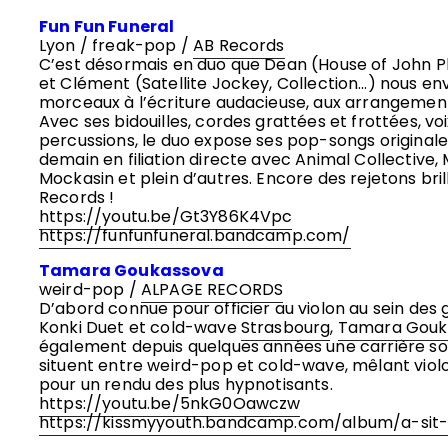
Fun Fun Funeral
Lyon / freak-pop /
AB Records
C’est désormais en duo que Dean (House of John Pl
et Clément (Satellite Jockey, Collection…) nous en
morceaux à l’écriture audacieuse, aux arrangements
Avec ses bidouilles, cordes grattées et frottées, vo
percussions, le duo expose ses pop-songs originales
demain en filiation directe avec Animal Collective
Mockasin et plein d’autres. Encore des rejetons bril
Records !
https://youtu.be/Gt3Y86K4Vpc
https://funfunfuneral.bandcamp.com/
Tamara Goukassova
weird-pop /
ALPAGE RECORDS
D’abord connue pour officier au violon au sein des
Konki Duet et cold-wave
Strasbourg
,
Tamara Gouk
également depuis quelques années une carrière so
situent entre weird-pop et cold-wave, mêlant violo
pour un rendu des plus hypnotisants.
https://youtu.be/5nkG0Oawczw
https://kissmyyouth.bandcamp.com/album/a-sit