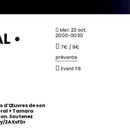
Mer. 23 oct.
L •
20:00-00:30
7€ / 9€
prévente
Event FB
ns d’Œuvres de son
eral + Tamara
ion. Soutenez
.ly/2AXxFDr