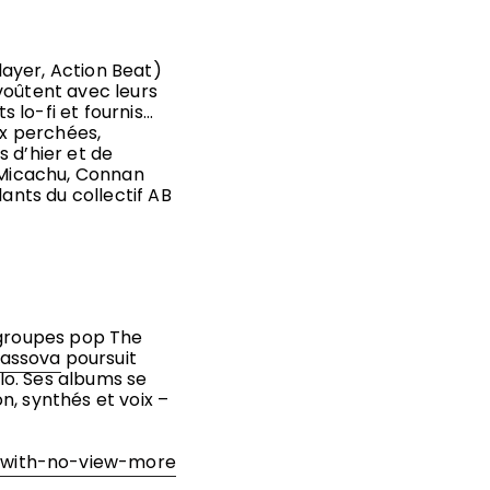
ayer, Action Beat)
voûtent avec leurs
 lo-fi et fournis…
ix perchées,
 d’hier et de
, Micachu, Connan
lants du collectif AB
 groupes pop The
assova
poursuit
lo. Ses albums se
n, synthés et voix –
-with-no-view-more