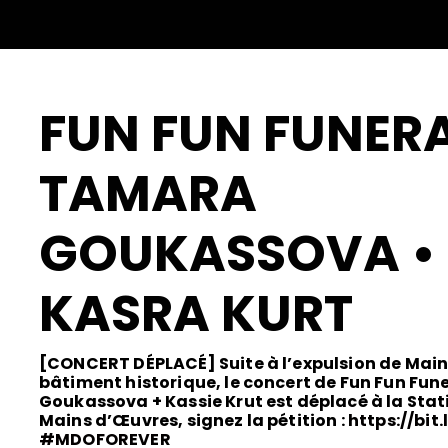
FUN FUN FUNERA
TAMARA
GOUKASSOVA •
KASRA KURT
[CONCERT DÉPLACÉ] Suite à l’expulsion de Mai
bâtiment historique, le concert de Fun Fun Fun
Goukassova + Kassie Krut est déplacé à la Stat
Mains d’Œuvres, signez la pétition :
https://bit
#MDOFOREVER