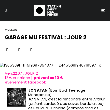
MUSIQUE
GARAGE MU FESTIVAL : JOUR 2
Ven.22.07 : JOUR 2
12 € sur place |
préventes 10 €
événement facebook
JC SATAN
[Born Bad, Teenage
Menopause)
JC SATAN, c’est la rencontre entre Arthur
(enfant surdoué des caves bordelaises)
et Paula la Turinoise (compositrice et