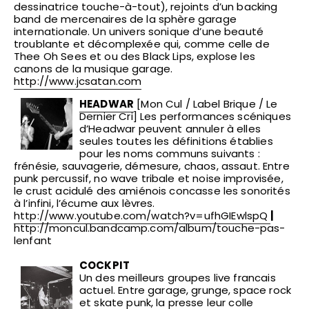
dessinatrice touche-à-tout), rejoints d’un backing
band de mercenaires de la sphère garage
internationale. Un univers sonique d’une beauté
troublante et décomplexée qui, comme celle de
Thee Oh Sees et ou des Black Lips, explose les
canons de la musique garage.
http://www.jcsatan.com
HEADWAR
[Mon Cul / Label Brique / Le
Dernier Cri] Les performances scéniques
d’Headwar peuvent annuler à elles
seules toutes les définitions établies
pour les noms communs suivants :
frénésie, sauvagerie, démesure, chaos, assaut. Entre
punk percussif, no wave tribale et noise improvisée,
le crust acidulé des amiénois concasse les sonorités
à l’infini, l’écume aux lèvres.
http://www.youtube.com/watch?v=ufhGIEwlspQ
|
http://moncul.bandcamp.com/album/touche-pas-
lenfant
COCKPIT
Un des meilleurs groupes live francais
actuel. Entre garage, grunge, space rock
et skate punk, la presse leur colle