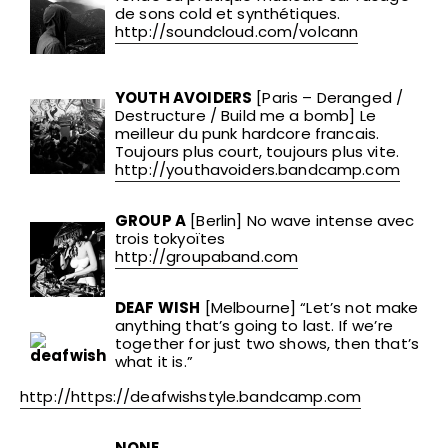
de sons cold et synthétiques.
http://soundcloud.com/volcann
YOUTH AVOIDERS
[Paris – Deranged /
Destructure / Build me a bomb] Le
meilleur du punk hardcore francais.
Toujours plus court, toujours plus vite.
http://youthavoiders.bandcamp.com
GROUP A
[Berlin] No wave intense avec
trois tokyoïtes
http://groupaband.com
DEAF WISH
[Melbourne] “Let’s not make
anything that’s going to last. If we’re
together for just two shows, then that’s
what it is.”
http://https://deafwishstyle.bandcamp.com
NONE