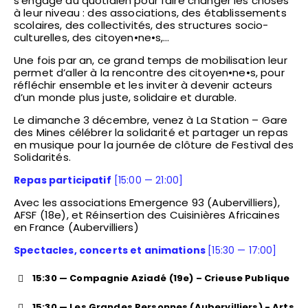
s’engage au quotidien pour faire changer les choses
à leur niveau : des associations, des établissements
scolaires, des collectivités, des structures socio-
culturelles, des citoyen•ne•s,…
Une fois par an, ce grand temps de mobilisation leur
permet d’aller à la rencontre des citoyen•ne•s, pour
réfléchir ensemble et les inviter à devenir acteurs
d’un monde plus juste, solidaire et durable.
Le dimanche 3 décembre, venez à La Station – Gare
des Mines célébrer la solidarité et partager un repas
en musique pour la journée de clôture de Festival des
Solidarités.
Repas participatif
[15:00 — 21:00]
Avec les associations Emergence 93 (Aubervilliers),
AFSF (18e), et Réinsertion des Cuisinières Africaines
en France (Aubervilliers)
Spectacles, concerts et animations
[15:30 — 17:00]
15:30 — Compagnie Aziadé (19e) – Crieuse Publique
15:30 — Les Grandes Personnes (Aubervilliers) - Arts