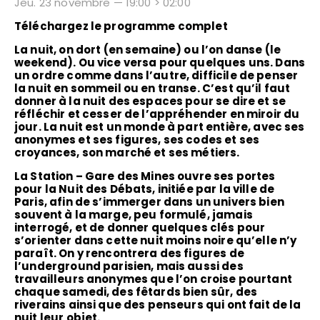
Jeu. 23 novembre — 19:00 > 02:00
Téléchargez le programme complet
La nuit, on dort (en semaine) ou l’on danse (le
weekend). Ou vice versa pour quelques uns. Dans
un ordre comme dans l’autre, difficile de penser
la nuit en sommeil ou en transe. C’est qu’il faut
donner à la nuit des espaces pour se dire et se
réfléchir et cesser de l’appréhender en miroir du
jour. La nuit est un monde à part entière, avec ses
anonymes et ses figures, ses codes et ses
croyances, son marché et ses métiers.
La Station – Gare des Mines ouvre ses portes
pour la Nuit des Débats, initiée par la ville de
Paris, afin de s’immerger dans un univers bien
souvent à la marge, peu formulé, jamais
interrogé, et de donner quelques clés pour
s’orienter dans cette nuit moins noire qu’elle n’y
paraît. On y rencontrera des figures de
l’underground parisien, mais aussi des
travailleurs anonymes que l’on croise pourtant
chaque samedi, des fêtards bien sûr, des
riverains ainsi que des penseurs qui ont fait de la
nuit leur objet.