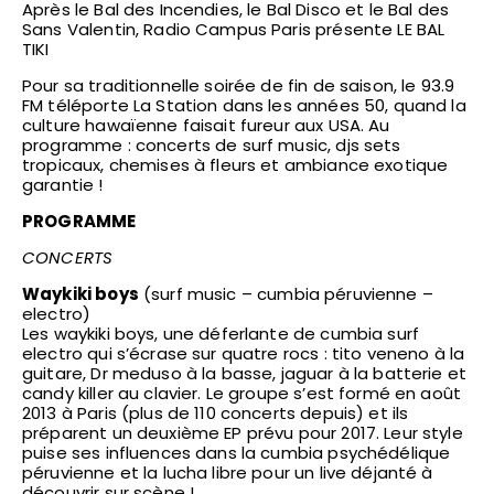
Après le Bal des Incendies, le Bal Disco et le Bal des
Sans Valentin, Radio Campus Paris présente LE BAL
TIKI
Pour sa traditionnelle soirée de fin de saison, le 93.9
FM téléporte La Station dans les années 50, quand la
culture hawaïenne faisait fureur aux USA. Au
programme : concerts de surf music, djs sets
tropicaux, chemises à fleurs et ambiance exotique
garantie !
PROGRAMME
CONCERTS
Waykiki boys
(surf music – cumbia péruvienne –
electro)
Les waykiki boys, une déferlante de cumbia surf
electro qui s’écrase sur quatre rocs : tito veneno à la
guitare, Dr meduso à la basse, jaguar à la batterie et
candy killer au clavier. Le groupe s’est formé en août
2013 à Paris (plus de 110 concerts depuis) et ils
préparent un deuxième EP prévu pour 2017. Leur style
puise ses influences dans la cumbia psychédélique
péruvienne et la lucha libre pour un live déjanté à
découvrir sur scène !