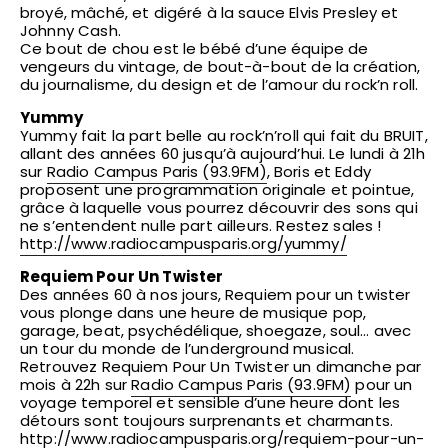
broyé, mâché, et digéré à la sauce Elvis Presley et
Johnny Cash.
Ce bout de chou est le bébé d’une équipe de
vengeurs du vintage, de bout-à-bout de la création,
du journalisme, du design et de l’amour du rock’n roll.
Yummy
Yummy fait la part belle au rock’n’roll qui fait du BRUIT,
allant des années 60 jusqu’à aujourd’hui. Le lundi à 21h
sur
Radio Campus Paris (93.9FM)
, Boris et Eddy
proposent une programmation originale et pointue,
grâce à laquelle vous pourrez découvrir des sons qui
ne s’entendent nulle part ailleurs. Restez sales !
http://
www.radiocampusparis.org/
yummy/
Requiem Pour Un Twister
Des années 60 à nos jours, Requiem pour un twister
vous plonge dans une heure de musique pop,
garage, beat, psychédélique, shoegaze, soul… avec
un tour du monde de l’underground musical.
Retrouvez Requiem Pour Un Twister un dimanche par
mois à 22h sur
Radio Campus Paris (93.9FM)
pour un
voyage temporel et sensible d’une heure dont les
détours sont toujours surprenants et charmants.
http://
www.radiocampusparis.org/
requiem-pour-un-