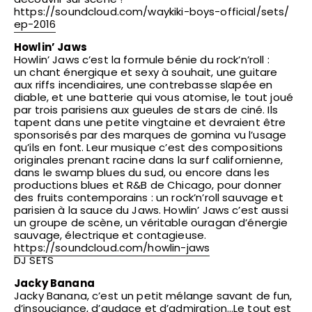
https://soundcloud.com/
waykiki-boys-official/sets/
ep-2016
Howlin’ Jaws
Howlin’ Jaws c’est la formule bénie du rock’n’roll :
un chant énergique et sexy à souhait, une guitare
aux riffs incendiaires, une contrebasse slapée en
diable, et une batterie qui vous atomise, le tout joué
par trois parisiens aux gueules de stars de ciné. Ils
tapent dans une petite vingtaine et devraient être
sponsorisés par des marques de gomina vu l’usage
qu’ils en font. Leur musique c’est des compositions
originales prenant racine dans la surf californienne,
dans le swamp blues du sud, ou encore dans les
productions blues et R&B de Chicago, pour donner
des fruits contemporains : un rock’n’roll sauvage et
parisien à la sauce du Jaws. Howlin’ Jaws c’est aussi
un groupe de scène, un véritable ouragan d’énergie
sauvage, électrique et contagieuse.
https://soundcloud.com/
howlin-jaws
DJ SETS
Jacky Banana
Jacky Banana, c’est un petit mélange savant de fun,
d’insouciance, d’audace et d’admiration…Le tout est