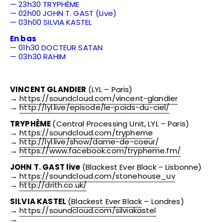
— 23h30 TRYPHÈME
— 02h00 JOHN T. GAST (Live)
— 03h00 SILVIA KASTEL
En bas
— 01h30 DOCTEUR SATAN
— 03h30 RAHIM
VINCENT GLANDIER
(LYL – Paris)
→
https://soundcloud.com/vincent-glandier
→
http://lyl.live/episode/le-poids-du-ciel/
TRYPHÈME
(Central Processing Unit, LYL – Paris)
→
https://soundcloud.com/trypheme
→
http://lyl.live/show/dame-de-coeur/
→
https://www.facebook.com/trypheme.fm/
JOHN T. GAST live
(Blackest Ever Black – Lisbonne)
→
https://soundcloud.com/stonehouse_uv
→
http://drith.co.uk/
SILVIA KASTEL
(
Blackest Ever Black
– Londres)
→
https://soundcloud.com/silviakastel
→