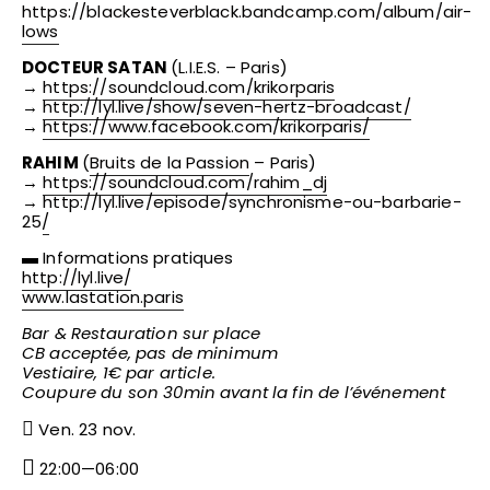
https://blackesteverblack.bandcamp.com/album/air-
lows
DOCTEUR SATAN
(L.I.E.S. – Paris)
→
https://soundcloud.com/krikorparis
→
http://lyl.live/show/seven-hertz-broadcast/
→
https://www.facebook.com/krikorparis/
RAHIM
(
Bruits de la Passion
– Paris)
→
https://soundcloud.com/rahim_dj
→
http://lyl.live/episode/synchronisme-ou-barbarie-
25/
▬ Informations pratiques
http://lyl.live/
www.lastation.paris
Bar & Restauration sur place
CB acceptée, pas de minimum
Vestiaire, 1€ par article.
Coupure du son 30min avant la fin de l’événement
Ven. 23 nov.
22:00—06:00