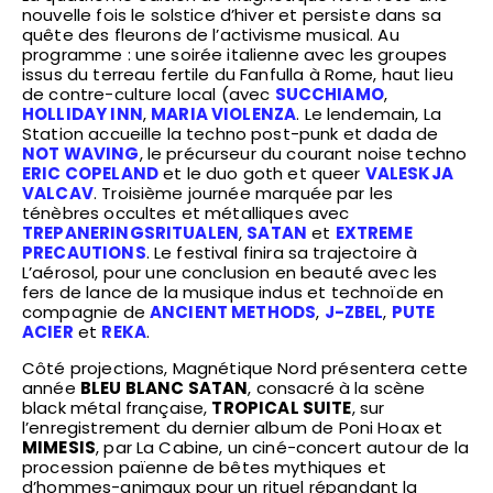
nouvelle fois le solstice d’hiver et persiste dans sa
quête des fleurons de l’activisme musical. Au
programme : une soirée italienne avec les groupes
issus du terreau fertile du Fanfulla à Rome, haut lieu
de contre-culture local (avec
SUCCHIAMO
,
HOLLIDAY INN
,
MARIA VIOLENZA
. Le lendemain, La
Station accueille la techno post-punk et dada de
NOT WAVING
, le précurseur du courant noise techno
ERIC COPELAND
et le duo goth et queer
VALESKJA
VALCAV
. Troisième journée marquée par les
ténèbres occultes et métalliques avec
TREPANERINGSRITUALEN
,
SATAN
et
EXTREME
PRECAUTIONS
. Le festival finira sa trajectoire à
L’aérosol, pour une conclusion en beauté avec les
fers de lance de la musique indus et technoïde en
compagnie de
ANCIENT METHODS
,
J-ZBEL
,
PUTE
ACIER
et
REKA
.
Côté projections, Magnétique Nord présentera cette
année
BLEU BLANC SATAN
, consacré à la scène
black métal française,
TROPICAL SUITE
, sur
l’enregistrement du dernier album de Poni Hoax et
MIMESIS
, par La Cabine, un ciné-concert autour de la
procession païenne de bêtes mythiques et
d’hommes-animaux pour un rituel répandant la