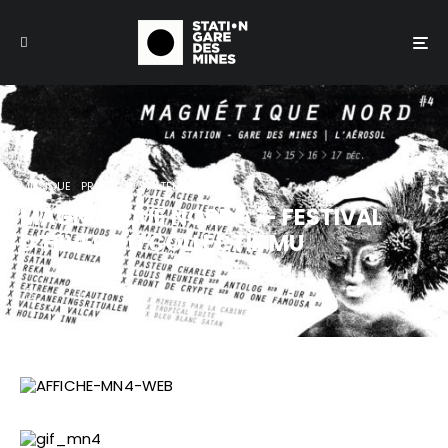
MUSIQUE
PROJECTION
TEMPS FORT
MAGNÉTIQUE NORD ⁴ — FESTIVAL
D’HIVER DU COLLECTIF MU