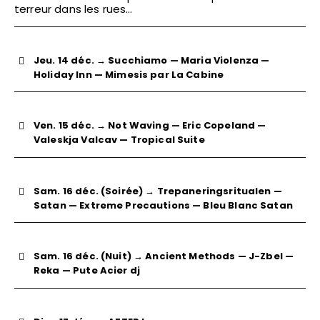
terreur dans les rues…
Jeu. 14 déc. → Succhiamo — Maria Violenza —
Holiday Inn — Mimesis par La Cabine
Ven. 15 déc. → Not Waving — Eric Copeland —
Valeskja Valcav — Tropical Suite
Sam. 16 déc. (Soirée) → Trepaneringsritualen —
Satan — Extreme Precautions — Bleu Blanc Satan
Regarder
Ecouter
Sam. 16 déc. (Nuit) → Ancient Methods — J-Zbel —
Reka — Pute Acier dj
REGARDER
ÉCOUTER