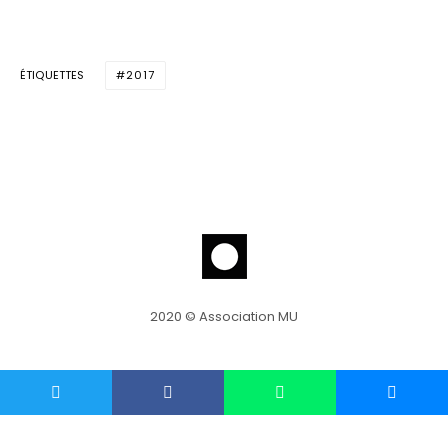
ÉTIQUETTES
2017
Ecouter
Regarder
Écouter
Teaser
Ecouter
2020 © Association MU
Teaser