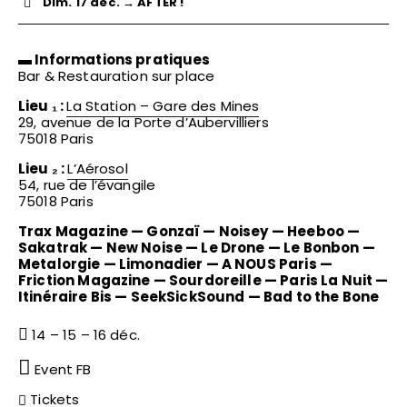
Dim. 17 déc. → AFTER !
▬ Informations pratiques
Écouter
Bar & Restauration sur place
Regarder
Lieu ₁ :
La Station – Gare des Mines
29, avenue de la Porte d’Aubervilliers
Écouter
75018 Paris
Lieu ₂ :
L’Aérosol
54, rue de l’évangile
75018 Paris
Trax Magazine — Gonzaï — Noisey — Heeboo —
Sakatrak — New Noise — Le Drone — Le Bonbon —
Metalorgie — Limonadier — A NOUS Paris —
Écouter
Friction Magazine — Sourdoreille — Paris La Nuit —
Regarder
Itinéraire Bis — SeekSickSound — Bad to the Bone
Écouter
14 – 15 – 16 déc.
Event FB
Écouter
Ecouter
Tickets