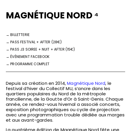
MAGNÉTIQUE NORD ⁴
→
BILLETTERIE
→
PASS FESTIVAL + AFTER (28€)
→
PASS J3 SOIREE + NUIT + AFTER (15€)
→
ÉVÉNEMENT FACEBOOK
→
PROGRAMME COMPLET
Depuis sa création en 2014,
Magnétique Nord
, le
festival d’hiver du Collectif MU, s’ancre dans les
quartiers populaires du Nord de la métropole
francilienne, de la Goutte d’Or à Saint-Denis. Chaque
année, ce rendez-vous hivernal a associé concerts,
exposition photographiques ou cycle de projection
avec une programmation trouble dédiée aux marges
et aux avant-gardes.
La quatrième édition de Magnétique Nord fête une