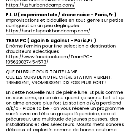
https://uzhur.bandcamp.com/
F.L.U ( experimantale / drone noise – Paris,Fr )
Improvisations et bidouilles en tout genre sur petite
configuration un peu deglinguée.
https://sortofspeak.bandcamp.com/
TEAM PC ( again & against – Paris,Fr )
Binôme Feminin pour fine selection a destination
d’auditeurs eclectiques
https://www.facebook.com/TeamPC-
195629827454573
/
QUE DU BRUIT POUR TOUTE LA VIE
QUE LES MURS DE NOTRE CHÈRE STATION VIBRENT,
TREMBLENT, VROMBISSENT DIX FOIS PLUS FORT !
En cette nouvelle nuit de pleine lune. Et puis comme
on vous aime, qu on aime quand ça sonne fort et qu
on aime encore plus fort La station a/k/a perdiland
a/k/a « Place to be » on vous réserve un programme
sucré avec en tête un groupe légendaire, rare et
précurseur, une multitude de jeunes pousses, des
installations et des sélecteurs. Moults mets sonores
délicieux et explosifs comme de bonne coutume