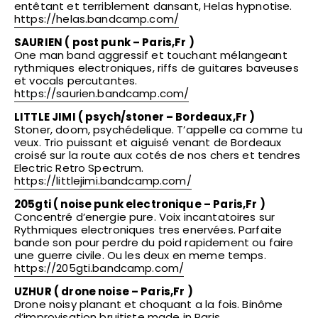
entêtant et terriblement dansant, Helas hypnotise.
https://helas.bandcamp.com/
SAURIEN ( post punk – Paris,Fr )
One man band aggressif et touchant mélangeant
rythmiques electroniques, riffs de guitares baveuses
et vocals percutantes.
https://saurien.bandcamp.com/
LITTLE JIMI ( psych/stoner – Bordeaux,Fr )
Stoner, doom, psychédelique. T’appelle ca comme tu
veux. Trio puissant et aiguisé venant de Bordeaux
croisé sur la route aux cotés de nos chers et tendres
Electric Retro Spectrum.
https://littlejimi.bandcamp.com/
205gti ( noise punk electronique – Paris,Fr )
Concentré d’energie pure. Voix incantatoires sur
Rythmiques electroniques tres enervées. Parfaite
bande son pour perdre du poid rapidement ou faire
une guerre civile. Ou les deux en meme temps.
https://205gti.bandcamp.com/
UZHUR ( drone noise – Paris,Fr )
Drone noisy planant et choquant a la fois. Binôme
d’improvisation bruitiste made in Paris.