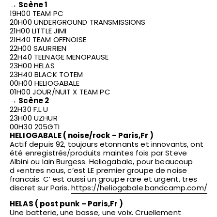
→ Scène 1
19H00 TEAM PC
20H00 UNDERGROUND TRANSMISSIONS
21H00 LITTLE JIMI
21H40 TEAM OFFNOISE
22H00 SAURRIEN
22H40 TEENAGE MENOPAUSE
23H00 HELAS
23H40 BLACK TOTEM
00H00 HELIOGABALE
01H00 JOUR/NUIT X TEAM PC
→ Scène 2
22H30 F.L.U
23H00 UZHUR
00H30 205GTI
HELIOGABALE ( noise/rock – Paris,Fr )
Actif depuis 92, toujours etonnants et innovants, ont
été enregistrés/produits maintes fois par Steve
Albini ou Iain Burgess. Heliogabale, pour beaucoup
d »entres nous, c’est LE premier groupe de noise
francais. C’ est aussi un groupe rare et urgent, tres
discret sur Paris.
https://heliogabale.bandcamp.com/
HELAS ( post punk – Paris,Fr )
Une batterie, une basse, une voix. Cruellement