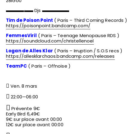
z8iGo0
▬▬▬▬▬▬ Djs ▬▬▬▬▬▬
Tim de Poison Point
( Paris – Third Coming Records )
https://poisonpoint.bandcamp.com/
FemmesViril
( Paris – Teenage Menopause RDS )
https://soundcloud.com/christellenoel
Logan de Alles Klar
( Paris – Irruption / S.O.S recs )
https://allesklarchaos.bandcamp.com/releases
TeamPC
( Paris – Offnoise )
Ven. 8 mars
22:00—06:00
Prévente 9€
Early Bird 6,49€
9€ sur place avant 00:00
12€ sur place avant 00:00