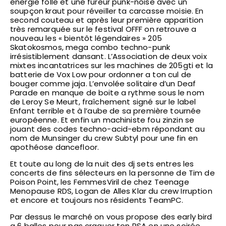
énergie folle et une fureur punk-noise avec un
soupçon kraut pour réveiller ta carcasse moisie. En
second couteau et après leur première apparition
très remarquée sur le festival OFFF on retrouve a
nouveau les « bientôt légendaires » 205
Skatokosmos, mega combo techno-punk
irrésistiblement dansant. L’Association de deux voix
mixtes incantatrices sur les machines de 205gti et la
batterie de Vox Low pour ordonner a ton cul de
bouger comme jaja. L’envolée solitaire d’un Deaf
Parade en manque de boite a rythme sous le nom
de Leroy Se Meurt, fraîchement signé sur le label
Enfant terrible et à l’aube de sa première tournée
européenne. Et enfin un machiniste fou zinzin se
jouant des codes techno-acid-ebm répondant au
nom de Munsinger du crew Subtyl pour une fin en
apothéose dancefloor.
Et toute au long de la nuit des dj sets entres les
concerts de fins sélecteurs en la personne de Tim de
Poison Point, les FemmesViril de chez Teenage
Menopause RDS, Logan de Alles Klar du crew Irruption
et encore et toujours nos résidents TeamPC.
Par dessus le marché on vous propose des early bird
a 6 balles pour pas craquer ton RSA en une soirée.