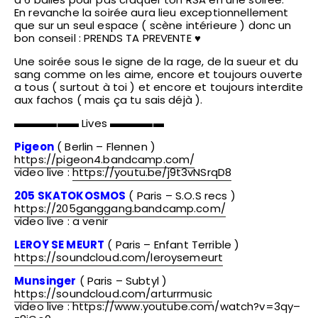
En revanche la soirée aura lieu exceptionnellement
que sur un seul espace ( scène intérieure ) donc un
bon conseil : PRENDS TA PREVENTE ♥
Une soirée sous le signe de la rage, de la sueur et du
sang comme on les aime, encore et toujours ouverte
a tous ( surtout à toi ) et encore et toujours interdite
aux fachos ( mais ça tu sais déjà ).
▬▬▬▬▬▬ Lives ▬▬▬▬▬
Pigeon
( Berlin – Flennen )
https://pigeon4.bandcamp.com/
video live :
https://youtu.be/j9t3vNSrqD8
205 SKATOKOSMOS
( Paris – S.O.S recs )
https://205ganggang.bandcamp.com/
video live : a venir
LEROY SE MEURT
( Paris – Enfant Terrible )
https://soundcloud.com/leroysemeurt
Munsinger
( Paris – Subtyl )
https://soundcloud.com/arturrmusic
video live :
https://www.youtube.com/watch?v=3qy–