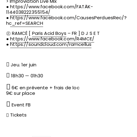
> Improviation Live Mix
●
https://www.facebook.com/
FATÄK-
1144038222355154/
●
https://www.facebook.com/
CausesPerduesRec/
?
hc_ref=SEARCH
㊣ RAMCÉ [
Paris Acid Boys
– FR ] D J S E T
●
https://www.facebook.com/
R4MCE/
●
https://soundcloud.com/
ramcellus
Jeu. 1er juin
18h30 — 01h30
6€ en prévente + frais de loc
9€ sur place
Event FB
Tickets