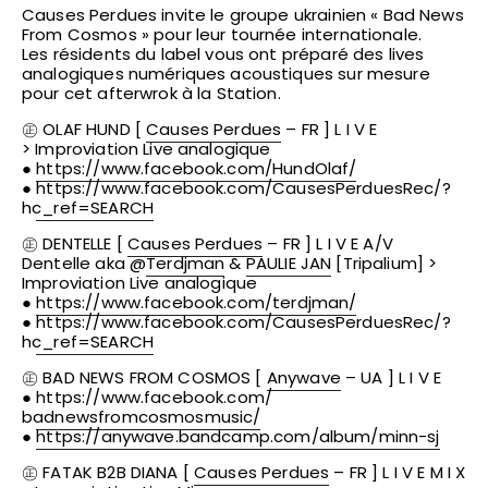
Causes Perdues invite le groupe ukrainien « Bad News
From Cosmos » pour leur tournée internationale.
Les résidents du label vous ont préparé des lives
analogiques numériques acoustiques sur mesure
pour cet afterwrok à la Station.
㊣ OLAF HUND [
Causes Perdues
– FR ] L I V E
> Improviation Live analogique
●
https://www.facebook.com/
HundOlaf/
●
https://www.facebook.com/
CausesPerduesRec/
?
hc_ref=SEARCH
㊣ DENTELLE [
Causes Perdues
– FR ] L I V E A/V
Dentelle aka @
Terdjman
&
PAULIE JAN
[Tripalium] >
Improviation Live analogique
●
https://www.facebook.com/
terdjman/
●
https://www.facebook.com/
CausesPerduesRec/
?
hc_ref=SEARCH
㊣ BAD NEWS FROM COSMOS [
Anywave
– UA ] L I V E
●
https://www.facebook.com/
badnewsfromcosmosmusic/
●
https://
anywave.bandcamp.com/album/
minn-sj
㊣ FATAK B2B DIANA [
Causes Perdues
– FR ] L I V E M I X