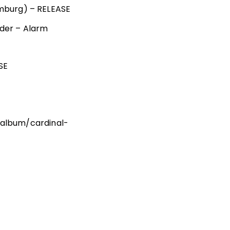
mburg) – RELEASE
rder – Alarm
SE
/album/cardinal-