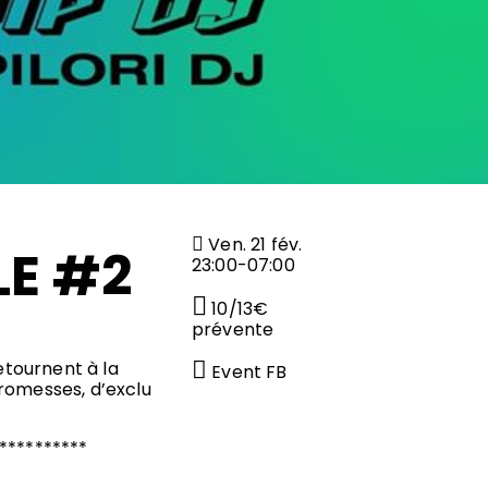
Ven. 21 fév.
LE #2
23:00-07:00
10/13€
prévente
retournent à la
Event FB
romesses, d’exclu
**********