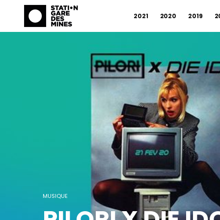
2021
2020
2019
2
MUSIQUE
PILORI X DIE I