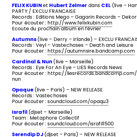
FELIX KUBIN
et
Hubert Zelmer
dans
CEL
(live – Ha
PARTY / EXCLU FRANCAISE
Records : Editions Mego – Gagarin Records – Deko
Pour écouter :
http://www.felixkubin.com
Ecoute du prochain album en février
Autumns
(live – Derry – Irlande) – EXCLU FRANCAI
Records : Veyl – Vastechoses – Death and Leisure
Pour écouter :
https://autumnsire.bandcamp.com
Cardinal & Nun
(live – Marseille)
Records : Eye For An Eye –
LIES Records News
Pour écouter :
https://liesrecords.bandcamp.com
nun
Opaque
(live – Paris) – NEW RELEASE
Records : Vastechoses
Pour écouter :
soundcloud.com/opaqu3
Israfil
(djset – Marseille)
Team : Metaphore Collectif
Pour écouter :
soundcloud.com/israfil1500
Serendip DJ
(djset – Paris) – NEW RELEASE