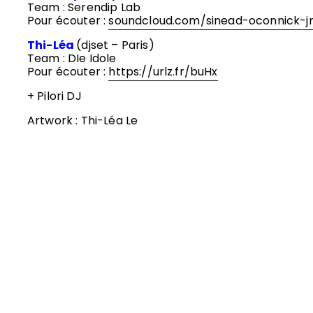
Team : Serendip Lab
Pour écouter :
soundcloud.com/sinead-oconnick-j
Thi-Léa
(djset – Paris)
Team : DIe Idole
Pour écouter :
https://urlz.fr/buHx
+ Pilori DJ
Artwork : Thi-Léa Le