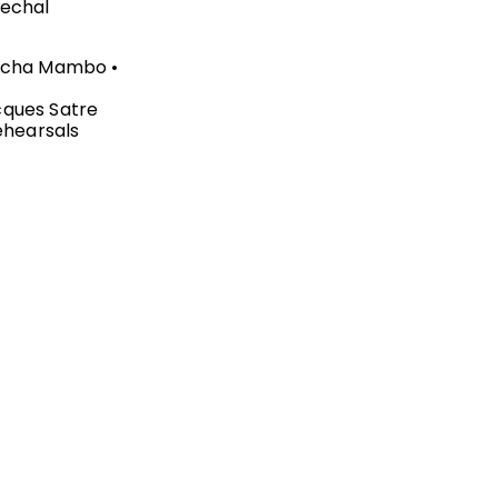
rechal
 Sacha Mambo •
acques Satre
Rehearsals