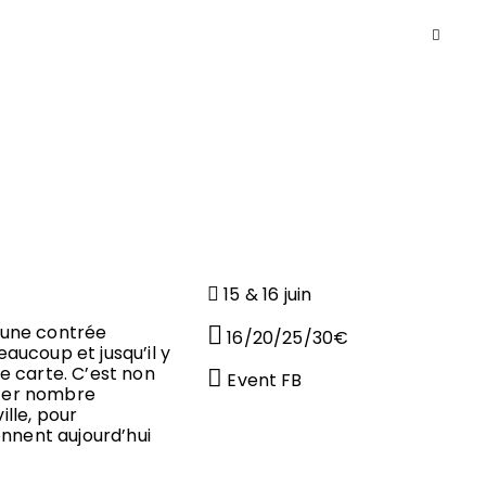
S
15 & 16 juin
s une contrée
16/20/25/30€
aucoup et jusqu’il y
ne carte. C’est non
Event FB
iter nombre
ille, pour
onnent aujourd’hui