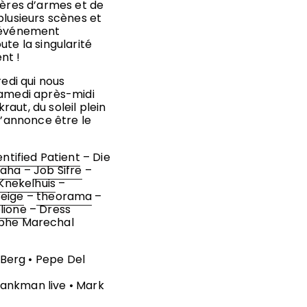
rères d’armes et de
plusieurs scènes et
e événement
ute la singularité
nt !
redi qui nous
samedi après-midi
aut, du soleil plein
s’annonce être le
entified Patient
–
Die
Baha
–
Job Sifre
–
Knekelhuis
–
eige
–
theorama
–
lione
–
Dress
ophe Marechal
p Berg • Pepe Del
 Klankman live • Mark