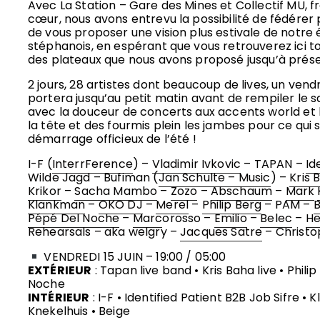
Avec La Station – Gare des Mines et Collectif MU, f
cœur, nous avons entrevu la possibilité de fédérer 
de vous proposer une vision plus estivale de notr
stéphanois, en espérant que vous retrouverez ici to
des plateaux que nous avons proposé jusqu’à prése
2 jours, 28 artistes dont beaucoup de lives, un vend
portera jusqu’au petit matin avant de rempiler le 
avec la douceur de concerts aux accents world et kr
la tête et des fourmis plein les jambes pour ce qui 
démarrage officieux de l’été !
I-F (
InterrFerence
) –
Vladimir Ivkovic
– TAPAN –
Id
Wilde Jagd
– Bufiman (
Jan Schulte – Music
) –
Kris 
Krikor
–
Sacha Mambo
–
Zozo
–
Abschaum
–
Mark
Klankman
–
OKO DJ
–
Merel
–
Philip Berg
– PAM –
B
Pépé Del Noche
–
Marc
orosso –
Emilio
–
Belec
–
He
Rehearsals – aka welgry
–
Jacques Satre
– Christ
VENDREDI 15 JUIN – 19:00 / 05:00
EXTÉRIEUR
: Tapan live band • Kris Baha live • Phili
Noche
INTÉRIEUR
: I-F • Identified Patient B2B Job Sifre •
Knekelhuis • Beige