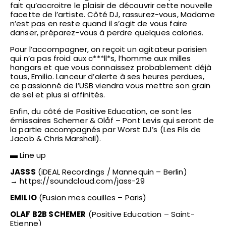
fait qu’accroitre le plaisir de découvrir cette nouvelle
facette de l’artiste. Côté DJ, rassurez-vous, Madame
n’est pas en reste quand il s’agit de vous faire
danser, préparez-vous à perdre quelques calories.
Pour l’accompagner, on reçoit un agitateur parisien
qui n’a pas froid aux c***ll*s, l’homme aux milles
hangars et que vous connaissez probablement déjà
tous, Emilio. Lanceur d’alerte à ses heures perdues,
ce passionné de l’USB viendra vous mettre son grain
de sel et plus si affinités.
Enfin, du côté de Positive Education, ce sont les
émissaires Schemer & Olåf – Pont Levis qui seront de
la partie accompagnés par Worst DJ’s (Les Fils de
Jacob & Chris Marshall).
▬ Line up
JASSS
(iDEAL Recordings / Mannequin – Berlin)
→ https://soundcloud.com/jass-29
EMILIO
(Fusion mes couilles – Paris)
OLAF B2B SCHEMER
(Positive Education – Saint-
Etienne)