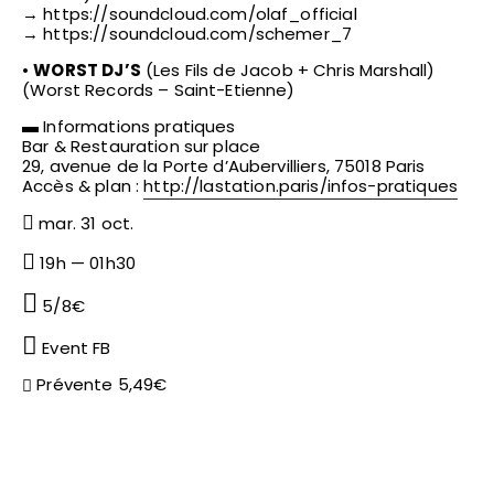
→ https://soundcloud.com/olaf_official
→ https://soundcloud.com/schemer_7
•
WORST DJ’S
(Les Fils de Jacob + Chris Marshall)
(Worst Records – Saint-Etienne)
▬ Informations pratiques
Bar & Restauration sur place
29, avenue de la Porte d’Aubervilliers, 75018 Paris
Accès & plan :
http://lastation.paris/
infos-pratiques
mar. 31 oct.
19h — 01h30
5/8€
Event FB
Prévente 5,49€