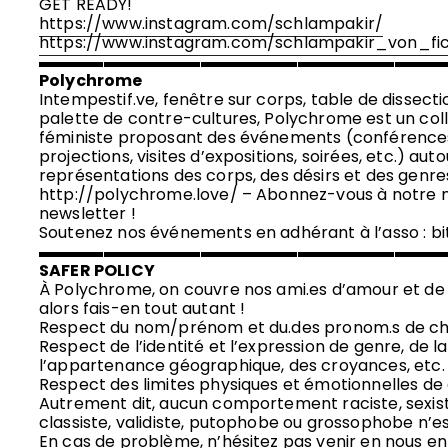
GET READY!
https://www.instagram.com/schlampakir/
https://www.instagram.com/schlampakir_von_fi
▬▬▬▬▬▬▬▬▬▬▬▬▬▬▬▬▬▬▬▬▬▬▬▬▬
Polychrome
Intempestif.ve, fenêtre sur corps, table de dissect
palette de contre-cultures, Polychrome est un coll
féministe proposant des événements (conférences,
projections, visites d’expositions, soirées, etc.) aut
représentations des corps, des désirs et des genre
http://polychrome.love/ – Abonnez-vous à notre 
newsletter !
Soutenez nos événements en adhérant à l’asso : b
▬▬▬▬▬▬▬▬▬▬▬▬▬▬▬▬▬▬▬▬▬▬▬▬▬
SAFER POLICY
À Polychrome, on couvre nos ami.es d’amour et de pa
alors fais-en tout autant !
Respect du nom/prénom et du.des pronom.s de ch
Respect de l’identité et l’expression de genre, de la
l’appartenance géographique, des croyances, etc. 
Respect des limites physiques et émotionnelles de
Autrement dit, aucun comportement raciste, sexis
classiste, validiste, putophobe ou grossophobe n’es
En cas de problème, n’hésitez pas venir en nous en 