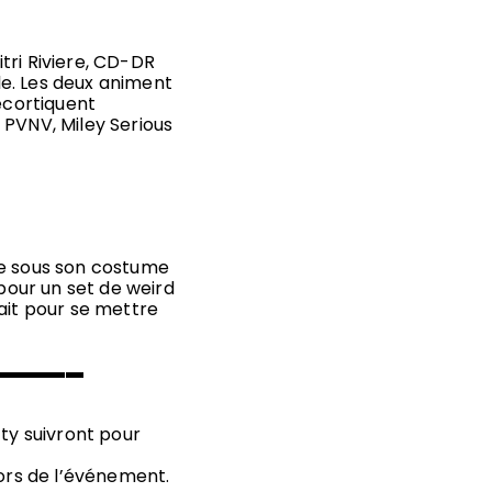
tri Riviere, CD-DR
e. Les deux animent
décortiquent
e, PVNV, Miley Serious
.e sous son costume
 pour un set de weird
ait pour se mettre
▬▬▬▬▬
tty suivront pour
lors de l’événement.