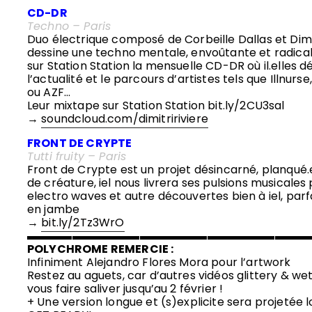
CD-DR
Techno – Paris
Duo électrique composé de Corbeille Dallas et Dimi
dessine une techno mentale, envoûtante et radical
sur Station Station la mensuelle CD-DR où il.elles 
l’actualité et le parcours d’artistes tels que Illnurs
ou AZF…
Leur mixtape sur Station Station bit.ly/2CU3sal
→
soundcloud.com/dimitririviere
FRONT DE CRYPTE
Tutti fruity – Paris
Front de Crypte est un projet désincarné, planqué
de créature, iel nous livrera ses pulsions musicales
electro waves et autre découvertes bien à iel, parf
en jambe
→
bit.ly/2Tz3WrO
▬▬▬▬▬▬▬▬▬▬▬▬▬▬▬▬▬▬▬▬▬▬▬▬▬
POLYCHROME REMERCIE :
Infiniment Alejandro Flores Mora pour l’artwork
Restez au aguets, car d’autres vidéos glittery & we
vous faire saliver jusqu’au 2 février !
+ Une version longue et (s)explicite sera projetée 