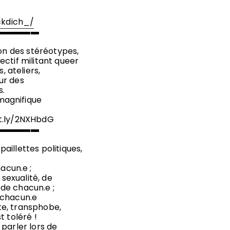
ckdich_/
▬▬▬▬▬
ion des stéréotypes,
ectif militant queer
 ateliers,
our des
s.
magnifique
it.ly/2NXHbdG
▬▬▬▬▬
illettes politiques,
acun.e ;
 sexualité, de
de chacun.e ;
 chacun.e
te, transphobe,
t toléré !
parler lors de