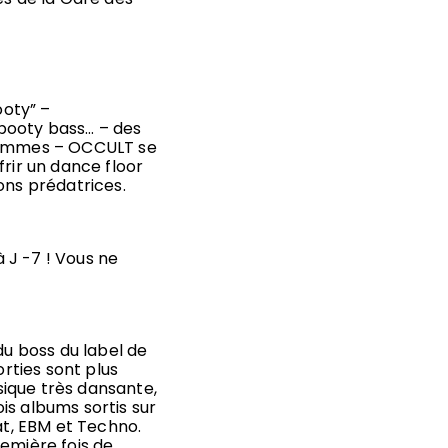
ooty” –
booty bass… – des
 femmes – OCCULT se
frir un dance floor
ons prédatrices.
 J -7 ! Vous ne
du boss du label de
orties sont plus
ique très dansante,
is albums sortis sur
at, EBM et Techno.
remière fois de