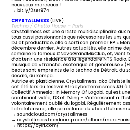
nouveaux morceaux !
→
bit.ly/2ser974
CRYSTALLMESS
(LIVE)
Techno / Ghetto House – Paris
Crystallmess est une artiste multidisciplinaire aux m
tous aussi passionnants que nécessaires les uns que
DJ et productrice, elle a sorti son premier EP « Mer
décembre dernier. Autres actualités, elle anime de
semaine le fameux
#NovaGrandMixClub
, et, vient
d’obtenir une résidence à la légendaire NTS Radio. El
musique de « franche, ésotérique et généreuse » (
beats sont empreints de la techno de Détroit, du z
décalé, du kompa.
Autrice et plasticienne, Crystallmess, aka Christelle
cet été lors du festival Afrocyberféminismes #6 à L
Collectif Amnesia : In Memory Of Logobi, qui est u
combinant vidéo, D3 et DJing – s’intéressant à l’his
volontairement oublié du logobi. Régulièrement as
l’afrofuturisme, elle se réclame du « hood futurism »
→
soundcloud.com/crystallmess
→
crystallmess.bandcamp.com/album/mere-nois
→
https://oyiri.com/