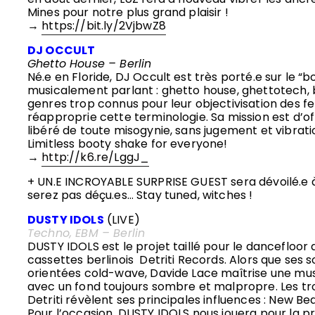
Mines pour notre plus grand plaisir !
→
https://bit.ly/2VjbwZ8
DJ OCCULT
Ghetto House – Berlin
Né.e en Floride, DJ Occult est très porté.e sur le “b
musicalement parlant : ghetto house, ghettotech, 
genres trop connus pour leur objectivisation des
réapproprie cette terminologie. Sa mission est d’of
libéré de toute misogynie, sans jugement et vibrati
Limitless booty shake for everyone!
→
http://k6.re/LggJ_
+ UN.E INCROYABLE SURPRISE GUEST sera dévoilé.e à
serez pas déçu.es… Stay tuned, witches !
DUSTY IDOLS
(LIVE)
Techno, EBM – Berlin
DUSTY IDOLS est le projet taillé pour le dancefloor 
cassettes berlinois Detriti Records. Alors que ses s
orientées cold-wave, Davide Lace maîtrise une mus
avec un fond toujours sombre et malpropre. Les tro
Detriti révèlent ses principales influences : New Be
Pour l’occasion, DUSTY IDOLS nous jouera pour la p