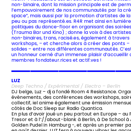
non-binaire, dont la mission principale est de per
l’empouvoirement de nos communautés par la créa
space”, mais aussi par la promotion d’artistes de l
peu ou pas représenté.es.
R4R met ainsi en lumière
politiques du dance-floor en organisant des soiré
(Trauma Bar und Kino) ; donne la voix à des artist
non-binaires, trans, racisé.es, également à traver
workshops, – et cherche alors à créer des ponts –
solides – entre nos différentes communautés.
C’es
un honneur cerné d’un immense plaisir d’accueillir 
membres fondateur.rices et actif.ves !
▬▬▬▬▬▬▬▬▬▬▬▬▬▬▬▬▬▬▬▬▬▬▬▬▬
LUZ
Deep Techno / Expérimental / Electro – Berlin
DJ belge, Luz – dj a fondé Room 4 Resistance. Orga
évènements, des conférences des workshops, soiré
collectif, iel anime également une émission mens
côtés de Doc Sleep sur Radio Quantica.
En plus d’avoir joué un peu partout en Europe – au
Tresor et à l’://about-blank à Berlin, à De School 
Golden Pudel in Hamburg -, et après un premier pa
en août dernier, LUZ fera à nouveau vibrer les ancr