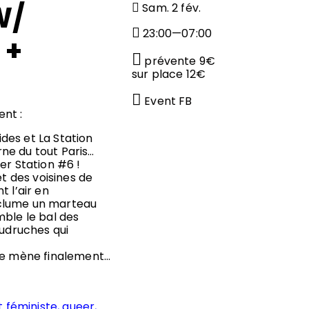
W/
Sam. 2 fév.
23:00—07:00
 +
prévente 9€
sur place 12€
Event FB
nt :
ides et La Station
ne du tout Paris…
er Station #6 !
et des voisines de
 l’air en
enclume un marteau
mble le bal des
audruches qui
 ne mène finalement…
t féministe, queer,