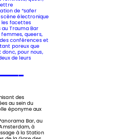
mettre
tion de “safer
a scène électronique
 les facettes
es au Trauma Bar
es femmes, queers,
s des conférences et
 tant poreux que
t donc, pour nous,
deux de leurs
▬▬▬▬▬
nisant des
es au sein du
uelle éponyme aux
 Panorama Bar, au
à Amsterdam, à
ssage à la Station
es de la Gare des