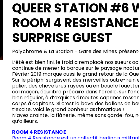
QUEER STATION #6 
ROOM 4 RESISTANCE
SURPRISE GUEST
Polychrome & La Station – Gare des Mines présente
L’été est bien fini, le froid a remplacé nos sueurs ac
continue de mener la barque sur le paysage noctur
Février 2019 marque aussi le grand retour de la Que
Sur le périph’ surgissent des merveilles outre-rein 
palier, des chevelures rayées ou en boucle fouettent
colimaçon, équilibre précaire dans l’oreille, sur l’
bien régulier, à d’exquises émeutes caprines resse
corps à capitons. Si c’est la bave des ballons de b
t’excite, voici le grand bonheur asthmatique !
N’ayez crainte, la flânerie, même sans garde-fou,
qu’ailleurs.
ROOM 4 RESISTANCE
Room 4 Resistance est un collectif berlinois militan