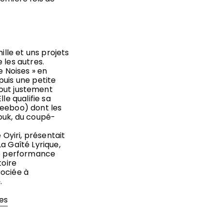
ille et uns projets
 les autres.
e Noises » en
puis une petite
 tout justement
le qualifie sa
Heeboo) dont les
ouk, du coupé-
 Oyiri, présentait
a Gaîté Lyrique,
ne performance
toire
sociée à
.
es