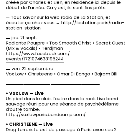
créée par Charles et Elen, en résidence ici depuis le
début de l’année. Ca y est, ils sont fins prêts.
— Tout savoir sur la web radio de La Station, et
écouter ça chez vous →
http://lastation.paris/
radio-
station-station
▬ jeu. 21 sept.
Radiante Pourpre • Too Smooth Christ • Secret Guest
(Mix & Vocals) • Terdjman
https://www.facebook.com/
events/1721074638195244
▬ ven. 22 septembre
Vox Low • Christeene • Omar Di Bongo • Bajram Bili
▬▬▬▬▬▬▬▬▬▬▬▬▬▬▬▬▬▬▬▬▬
•
Vox Low
— Live
Un pied dans le club, l’autre dans le rock. Live band
sauvage réuni pour une séance de psychédélisme
d’outre tombe.
http://
voxlowparis.bandcamp.com/
•
CHRISTEENE
— Live
Drag terroriste est de passage à Paris avec ses 2