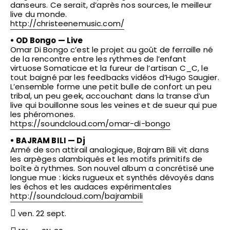
danseurs. Ce serait, d’après nos sources, le meilleur
live du monde.
http://
christeenemusic.com/
•
OD Bongo
— Live
Omar Di Bongo c’est le projet au goût de ferraille né
de la rencontre entre les rythmes de l’enfant
virtuose Somaticae et la fureur de l’artisan C_C, le
tout baigné par les feedbacks vidéos d’Hugo Saugier.
L’ensemble forme une petit bulle de confort un peu
tribal, un peu geek, accouchant dans la transe d’un
live qui bouillonne sous les veines et de sueur qui pue
les phéromones.
https://soundcloud.com/
omar-di-bongo
•
BAJRAM BILI
— Dj
Armé de son attirail analogique, Bajram Bili vit dans
les arpèges alambiqués et les motifs primitifs de
boîte à rythmes. Son nouvel album a concrétisé une
longue mue : kicks rugueux et synthés dévoyés dans
les échos et les audaces expérimentales
http://soundcloud.com/
bajrambili
ven. 22 sept.