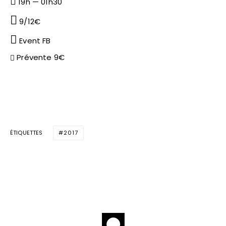
19h — 01h30
9/12€
Event FB
Prévente 9€
ÉTIQUETTES
2017