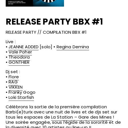
RELEASE PARTY BBX #1
RELEASE PARTY // COMPILATION BBX #1
Live :
•
JEANNE ADDED
[solo] •
Regina Demina
•
Vale Poher
•
Theodora
•
GONTHIER
Dj set :
•
Flore
•
RAG
•
VIKKEN
• Franky Gogo
•
Loki Starfish
Célébrons la sortie de la première compilation
Barbi(e)turix avec une nuit de lives et de djs set sur
tous les espaces de
La Station – Gare des Mines
!
Une soirée engagée, sous l’égide de la sororité et de
la diversité avec 10 artistes au line-up !!