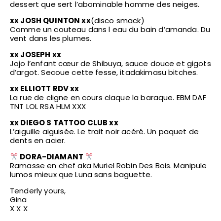
dessert que sert l’abominable homme des neiges.
xx JOSH QUINTON xx
(disco smack)
Comme un couteau dans l eau du bain d’amanda. Du
vent dans les plumes.
xx JOSEPH xx
Jojo l’enfant cœur de Shibuya, sauce douce et gigots
d’argot. Secoue cette fesse, itadakimasu bitches.
xx ELLIOTT RDV xx
La rue de cligne en cours claque la baraque. EBM DAF
TNT LOL RSA HLM XXX
xx DIEGO S TATTOO CLUB xx
L’aiguille aiguisée. Le trait noir acéré. Un paquet de
dents en acier.
DORA-DIAMANT
Ramasse en chef aka Muriel Robin Des Bois. Manipule
lumos mieux que Luna sans baguette.
Tenderly yours,
Gina
X X X