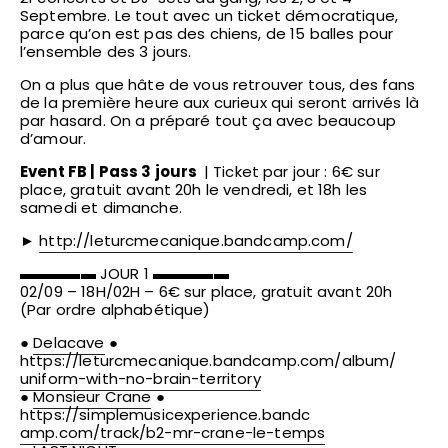
Septembre. Le tout avec un ticket démocratique,
parce qu’on est pas des chiens, de 15 balles pour
l’ensemble des 3 jours.
On a plus que hâte de vous retrouver tous, des fans
de la première heure aux curieux qui seront arrivés là
par hasard. On a préparé tout ça avec beaucoup
d’amour.
Event FB
|
Pass 3 jours
| Ticket par jour : 6€ sur
place, gratuit avant 20h le vendredi, et 18h les
samedi et dimanche.
►
http://
leturcmecanique.bandcamp.co
m/
▬▬▬▬▬ JOUR 1 ▬▬▬▬▬
02/09 – 18H/02H – 6€ sur place, gratuit avant 20h
(Par ordre alphabétique)
●
Delacave
●
https://
leturcmecanique.bandcamp.co
m/album/
uniform-with-no-brain-terri
tory
●
Monsieur Crane
●
https://
simplemusicexperience.bandc
amp.com/track/
b2-mr-crane-le-temps