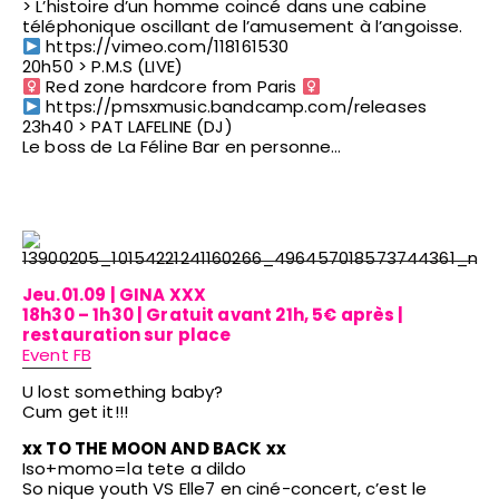
> L’histoire d’un homme coincé dans une cabine
téléphonique oscillant de l’amusement à l’angoisse.
https://vimeo.com/118161530
20h50 > P.M.S (LIVE)
Red zone hardcore from Paris
https://pmsxmusic.bandcamp.com/releases
23h40 > PAT LAFELINE (DJ)
Le boss de La Féline Bar en personne…
Jeu.01.09 | GINA XXX
18h30 – 1h30
| Gratuit avant 21h, 5€ après |
restauration sur place
Event FB
U lost something baby?
Cum get it!!!
xx TO THE MOON AND BACK xx
Iso+momo=la tete a dildo
So nique youth VS Elle7 en ciné-concert, c’est le