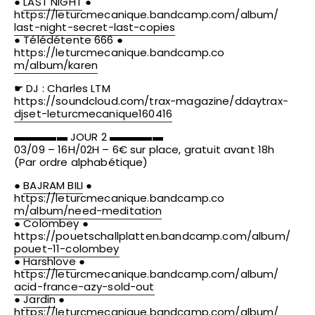
●
LAST NIGHT
●
https://
leturcmecanique.bandcamp.co
m/album/
last-night-secret-last-copi
es
● Télédétente 666 ●
https://
leturcmecanique.bandcamp.co
m/album/karen
☛ DJ : Charles LTM
https://soundcloud.com/
trax-magazine/
ddaytrax-
djset-leturcmecani
que160416
▬▬▬▬▬ JOUR 2 ▬▬▬▬▬
03/09 – 16H/02H – 6€ sur place, gratuit avant 18h
(Par ordre alphabétique)
●
BAJRAM BILI
●
https://
leturcmecanique.bandcamp.co
m/album/need-meditation
● Colombey ●
https://
pouetschallplatten.bandcamp
.com/album/
pouet-11-colombey
●
Harshlove
●
https://
leturcmecanique.bandcamp.co
m/album/
acid-france-azy-sold-out
●
Jardin
●
https://
leturcmecanique.bandcamp.co
m/album/