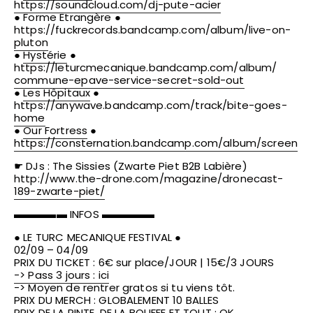
https://soundcloud.com/
dj-pute-acier
● Forme Etrangère ●
https://
fuckrecords.bandcamp.com/
album/live-on-
pluton
●
Hystérie
●
https://
leturcmecanique.bandcamp.co
m/album/
commune-epave-service-secre
t-sold-out
●
Les Hôpitaux
●
https://
anywave.bandcamp.com/track/
bite-goes-
home
●
Our Fortress
●
https://
consternation.bandcamp.com/
album/screen
☛ DJs : The Sissies (Zwarte Piet B2B Labière)
http://www.the-drone.com/
magazine/
dronecast-
189-zwarte-piet/
▬▬▬▬▬ INFOS ▬▬▬▬▬
● LE TURC MECANIQUE FESTIVAL ●
02/09 – 04/09
PRIX DU TICKET : 6€ sur place/JOUR | 15€/3 JOURS
-> Pass 3 jours : ici
-> Moyen de rentrer gratos si tu viens tôt.
PRIX DU MERCH : GLOBALEMENT 10 BALLES
PRIX DE LA PINTE, DE LA BOUFFE ET TOUT : OK