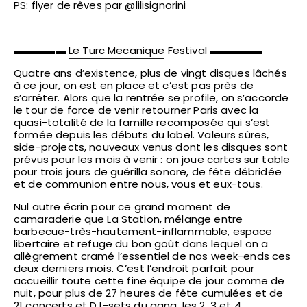
PS: flyer de rêves par @lilisignorini
▬▬▬▬▬
Le Turc Mecanique
Festival ▬▬▬▬▬
Quatre ans d’existence, plus de vingt disques lâchés
à ce jour, on est en place et c’est pas près de
s’arrêter. Alors que la rentrée se profile, on s’accorde
le tour de force de venir retourner Paris avec la
quasi-totalité de la famille recomposée qui s’est
formée depuis les débuts du label. Valeurs sûres,
side-projects, nouveaux venus dont les disques sont
prévus pour les mois à venir : on joue cartes sur table
pour trois jours de guérilla sonore, de fête débridée
et de communion entre nous, vous et eux-tous.
Nul autre écrin pour ce grand moment de
camaraderie que La Station, mélange entre
barbecue-très-hautement-in
flammable, espace
libertaire et refuge du bon goût dans lequel on a
allègrement cramé l’essentiel de nos week-ends ces
deux derniers mois. C’est l’endroit parfait pour
accueillir toute cette fine équipe de jour comme de
nuit, pour plus de 27 heures de fête cumulées et de
21 concerts et DJ-sets du gang, les 2, 3 et 4