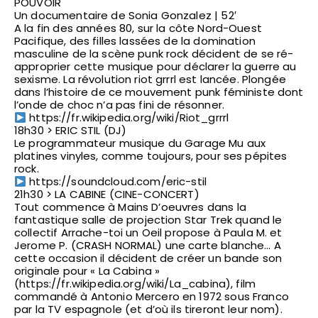
POUVOIR
Un documentaire de Sonia Gonzalez | 52′
A la fin des années 80, sur la côte Nord-Ouest
Pacifique, des filles lassées de la domination
masculine de la scène punk rock décident de se ré-
approprier cette musique pour déclarer la guerre au
sexisme. La révolution riot grrrl est lancée. Plongée
dans l’histoire de ce mouvement punk féministe dont
l’onde de choc n’a pas fini de résonner.
https://fr.wikipedia.org/wiki/Riot_grrrl
18h30 > ERIC STIL (DJ)
Le programmateur musique du Garage Mu aux
platines vinyles, comme toujours, pour ses pépites
rock.
https://soundcloud.com/eric-stil
21h30 > LA CABINE (CINE-CONCERT)
Tout commence à Mains D’oeuvres dans la
fantastique salle de projection Star Trek quand le
collectif Arrache-toi un Oeil propose à Paula M. et
Jerome P. (CRASH NORMAL) une carte blanche… A
cette occasion il décident de créer un bande son
originale pour « La Cabina »
(https://fr.wikipedia.org/wiki/La_cabina), film
commandé à Antonio Mercero en 1972 sous Franco
par la TV espagnole (et d’où ils tireront leur nom).