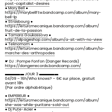
post-capitalist-desires
●
Mary Bell
●
https://
marybellftw.bandcamp.com/
album/mary-
bell-lp
●
Strasbourg
●
https://
leturcmecanique.bandcamp.co
m/album/
fruit-de-la-passion
●
Tamara Goukassova
●
http://alpageshop.com/
album/a-sit-with-no-view
●
Teknomom
●
https://
leturcmecanique.bandcamp.co
m/album/
la-
marche-des-arthropodes
☛ DJ : Pompe Fonfon (Danger Records)
https://
dangerrecords.bandcamp.com/
▬▬▬▬▬ JOUR 3 ▬▬▬▬▬
04/09 – 16h/Who knows? – 6€ sur place, gratuit
avant 18h
(Par ordre alphabétique)
●
EMPEREUR
●
https://
leturcmecanique.bandcamp.co
m/album/
she-was-while-puritans-sold
-out
●
Dj Pute-Acier
●