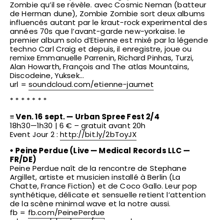
Zombie qu’il se révèle. avec Cosmic Neman (batteur
de Herman dune), Zombie Zombie sort deux albums
influencés autant par le kraut-rock experimental des
années 70s que l’avant-garde new-yorkaise. le
premier album solo d’Etienne est mixé par la légende
techno Carl Craig et depuis, il enregistre, joue ou
remixe Emmanuelle Parrenin, Richard Pinhas, Turzi,
Alan Howarth, François and The atlas Mountains,
Discodeine, Yuksek…
url =
soundcloud.com/
etienne-jaumet
* * * * * * *
≡ Ven. 16 sept. — Urban Spree Fest 2/4
18h30—1h30 | 6 € – gratuit avant 20h
Event Jour 2 :
http://bit.ly/2bToyJX
• Peine Perdue (Live — Medical Records LLC —
FR/DE)
Peine Perdue naît de la rencontre de Stephane
Argillet, artiste et musicien installé à Berlin (La
Chatte, France Fiction) et de Coco Gallo. Leur pop
synthétique, délicate et sensuelle retient l’attention
de la scène minimal wave et la notre aussi.
fb =
fb.com/PeinePerdue