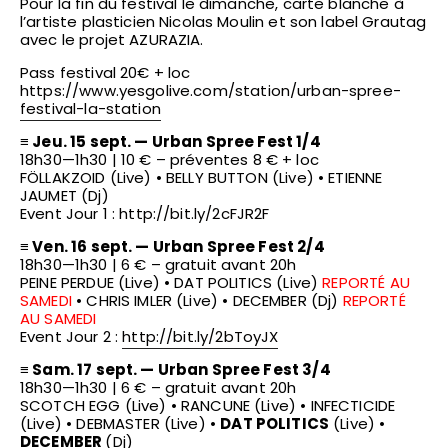
Pour la fin du festival le dimanche, carte blanche à
l’artiste plasticien Nicolas Moulin et son label Grautag
avec le projet AZURAZIA.
Pass festival 20€ + loc
https://www.yesgolive.com/
station/
urban-spree-
festival-la-sta
tion
≡ Jeu. 15 sept. — Urban Spree Fest 1/4
18h30—1h30 | 10 € – pr
éventes 8 € + loc
FÖLLAKZOID (Live) • BELLY BUTTON (Live) • ETIENNE
JAUMET (Dj)
Event Jour 1 :
http://bit.ly/2cFJR2F
≡ Ven. 16 sept. — Urban Spree Fest 2/4
18h30—1h30 | 6 € – gratuit avant 20h
PEINE PERDUE (Live) • DAT POLITICS (Live)
REPORTÉ AU
SAMEDI
• CHRIS IMLER (Live) • DECEMBER (Dj)
REPORTÉ
AU SAMEDI
Event Jour 2 :
http://bit.ly/2bToyJX
≡ Sam. 17 sept. — Urban Spree Fest 3/4
18h30—1h30 | 6 € – gratuit avant 20h
SCOTCH EGG (Live) • RANCUNE (Live) • INFECTICIDE
(Live) • DEBMASTER (Live) •
DAT POLITICS
(Live) •
DECEMBER
(Dj)