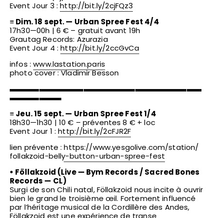
Event Jour 3 :
http://bit.ly/2cjFQz3
≡ Dim. 18 sept. — Urban Spree Fest 4/4
17h30—00h | 6 € – gratuit avant 19h
Grautag Records: Azurazia
Event Jour 4 :
http://bit.ly/2ccGvCa
infos :
www.lastation.paris
photo cover : Vladimir Besson
▬▬▬▬▬▬▬▬▬▬▬▬▬▬▬▬▬▬▬▬▬▬▬▬▬▬
▬▬▬▬▬▬▬
≡ Jeu. 15 sept. — Urban Spree Fest 1/4
18h30—1h30 | 10 € – préventes 8 € + loc
Event Jour 1 :
http://bit.ly/2cFJR2F
lien prévente :
https://www.yesgolive.com/
station/
follakzoid-belly-button-urb
an-spree-fest
• Föllakzoid (Live — Bym Records / Sacred Bones
Records — CL)
Surgi de son Chili natal, Föllakzoid nous incite à ouvrir
bien le grand le troisième œil. Fortement influencé
par l’héritage musical de la Cordillère des Andes,
Föllakzoid est une expérience de transe