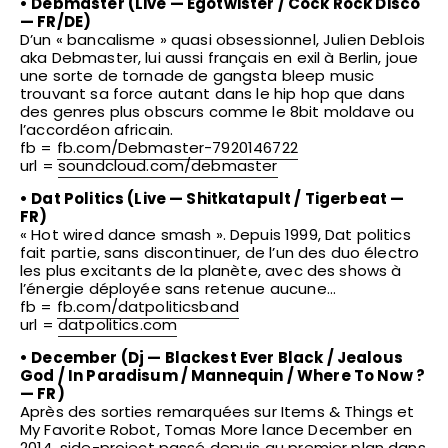
• Debmaster (Live — Egotwister / Cock Rock Disco
— FR/DE)
D’un « bancalisme » quasi obsessionnel, Julien Deblois
aka Debmaster, lui aussi français en exil à Berlin, joue
une sorte de tornade de gangsta bleep music
trouvant sa force autant dans le hip hop que dans
des genres plus obscurs comme le 8bit moldave ou
l’accordéon africain.
fb =
fb.com/
Debmaster-7920146722
url =
soundcloud.com/debmaster
• Dat Politics (Live — Shitkatapult / Tigerbeat —
FR)
« Hot wired dance smash ». Depuis 1999, Dat politics
fait partie, sans discontinuer, de l’un des duo électro
les plus excitants de la planète, avec des shows à
l’énergie déployée sans retenue aucune…
fb =
fb.com/datpoliticsband
url =
datpolitics.com
• December (Dj — Blackest Ever Black / Jealous
God / In Paradisum / Mannequin / Where To Now ?
— FR)
Après des sorties remarquées sur Items & Things et
My Favorite Robot, Tomas More lance December en
2014, side-project passé depuis au premier plan dans