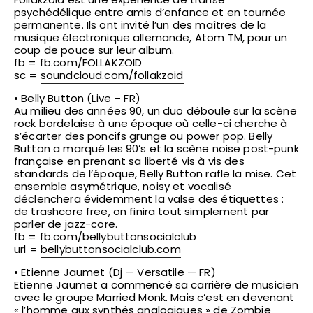
psychédélique entre amis d’enfance et en tournée
permanente. Ils ont invité l’un des maîtres de la
musique électronique allemande, Atom TM, pour un
coup de pouce sur leur album.
fb =
fb.com/FOLLAKZOID
sc =
soundcloud.com/follakzoid
• Belly Button (Live – FR)
Au milieu des années 90, un duo déboule sur la scène
rock bordelaise à une époque où celle-ci cherche à
s’écarter des poncifs grunge ou power pop. Belly
Button a marqué les 90’s et la scène noise post-punk
française en prenant sa liberté vis à vis des
standards de l’époque, Belly Button rafle la mise. Cet
ensemble asymétrique, noisy et vocalisé
déclenchera évidemment la valse des étiquettes :
de trashcore free, on finira tout simplement par
parler de jazz-core.
fb =
fb.com/
bellybuttonsocialclub
url =
bellybuttonsocialclub.com
• Etienne Jaumet (Dj — Versatile — FR)
Etienne Jaumet a commencé sa carrière de musicien
avec le groupe Married Monk. Mais c’est en devenant
« l’homme aux synthés analogiques » de Zombie