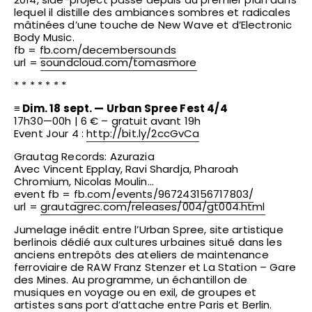
lequel il distille des ambiances sombres et radicales
mâtinées d’une touche de New Wave et d’Electronic
Body Music.
fb =
fb.com/decembersounds
url =
soundcloud.com/tomasmore
* * * * * * *
≡ Dim. 18 sept. — Urban Spree Fest 4/4
17h30—00h | 6 € – gratuit avant 19h
Event Jour 4 :
http://bit.ly/2ccGvCa
Grautag Records: Azurazia
Avec Vincent Epplay, Ravi Shardja, Pharoah
Chromium, Nicolas Moulin…
event fb =
fb.com/events/
967243156717803/
url =
grautagrec.com/releases/
004/gt004.html
Jumelage inédit entre l’Urban Spree, site artistique
berlinois dédié aux cultures urbaines situé dans les
anciens entrepôts des ateliers de maintenance
ferroviaire de RAW Franz Stenzer et La Station – Gare
des Mines. Au programme, un échantillon de
musiques en voyage ou en exil, de groupes et
artistes sans port d’attache entre Paris et Berlin.