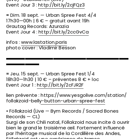
Event Jour 3 :
http://bit.ly/2cjFQz3
≡ Dim. 18 sept. — Urban Spree Fest 4/4
17h30—00h | 6 € – gratuit avant 19h
Grautag Records: Azurazia
Event Jour 4 :
http://bit.ly/2ccGvCa
infos :
www.lastation.paris
photo cover : Vladimir Besson
▬▬▬▬▬▬▬▬▬▬▬▬▬▬▬▬▬▬▬▬▬▬▬▬▬▬
▬▬▬▬▬▬▬
≡ Jeu. 15 sept. — Urban Spree Fest 1/4
18h30—1h30 | 10 € – préventes 8 € + loc
Event Jour 1 :
http://bit.ly/2cFJR2F
lien prévente :
https://www.yesgolive.com/
station/
follakzoid-belly-button-urb
an-spree-fest
• Föllakzoid (Live — Bym Records / Sacred Bones
Records — CL)
Surgi de son Chili natal, Föllakzoid nous incite à ouvrir
bien le grand le troisième œil. Fortement influencé
par l’héritage musical de la Cordillère des Andes,
Föllakzoid est une expérience de transe