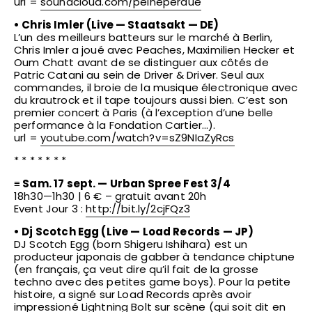
url =
soundcloud.com/peineperdue
• Chris Imler (Live — Staatsakt — DE)
L’un des meilleurs batteurs sur le marché à Berlin,
Chris Imler a joué avec Peaches, Maximilien Hecker et
Oum Chatt avant de se distinguer aux côtés de
Patric Catani au sein de Driver & Driver. Seul aux
commandes, il broie de la musique électronique avec
du krautrock et il tape toujours aussi bien. C’est son
premier concert à Paris (à l’exception d’une belle
performance à la Fondation Cartier…).
url =
youtube.com/
watch?v=sZ9NIaZyRcs
* * * * * * *
≡ Sam. 17 sept. — Urban Spree Fest 3/4
18h30—1h30 | 6 € – gratuit avant 20h
Event Jour 3 :
http://bit.ly/2cjFQz3
• Dj Scotch Egg (Live — Load Records — JP)
DJ Scotch Egg (born Shigeru Ishihara) est un
producteur japonais de gabber à tendance chiptune
(en français, ça veut dire qu’il fait de la grosse
techno avec des petites game boys). Pour la petite
histoire, a signé sur Load Records après avoir
impressioné Lightning Bolt sur scène (qui soit dit en