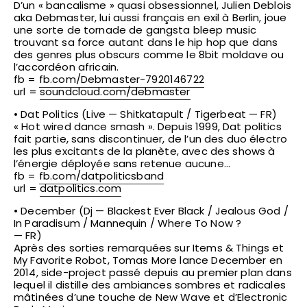
D’un « bancalisme » quasi obsessionnel, Julien Deblois
aka Debmaster, lui aussi français en exil à Berlin, joue
une sorte de tornade de gangsta bleep music
trouvant sa force autant dans le hip hop que dans
des genres plus obscurs comme le 8bit moldave ou
l’accordéon africain.
fb =
fb.com/
Debmaster-7920146722
url =
soundcloud.com/debmaster
• Dat Politics (Live — Shitkatapult / Tigerbeat — FR)
« Hot wired dance smash ». Depuis 1999, Dat politics
fait partie, sans discontinuer, de l’un des duo électro
les plus excitants de la planète, avec des shows à
l’énergie déployée sans retenue aucune…
fb =
fb.com/datpoliticsband
url =
datpolitics.com
• December (Dj — Blackest Ever Black / Jealous God /
In Paradisum / Mannequin / Where To Now ?
— FR)
Après des sorties remarquées sur Items & Things et
My Favorite Robot, Tomas More lance December en
2014, side-project passé depuis au premier plan dans
lequel il distille des ambiances sombres et radicales
mâtinées d’une touche de New Wave et d’Electronic