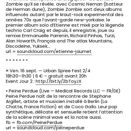
Zombie qu’il se révèle. avec Cosmic Neman (batteur
de Herman dune), Zombie Zombie sort deux albums
influencés autant par le kraut-rock experimental des
années 70s que l’avant-garde new-yorkaise. le
premier album solo d’Etienne est mixé par la légende
techno Carl Craig et depuis, il enregistre, joue ou
remixe Emmanuelle Parrenin, Richard Pinhas, Turzi,
Alan Howarth, François and The atlas Mountains,
Discodeine, Yuksek…
url =
soundcloud.com/
etienne-jaumet
* * * * * * *
≡ Ven. 16 sept. — Urban Spree Fest 2/4
18h30—1h30 | 6 € – gratuit avant 20h
Event Jour 2 :
http://bit.ly/2bToyJX
• Peine Perdue (Live — Medical Records LLC — FR/DE)
Peine Perdue naît de la rencontre de Stephane
Argillet, artiste et musicien installé à Berlin (La
Chatte, France Fiction) et de Coco Gallo. Leur pop
synthétique, délicate et sensuelle retient l’attention
de la scène minimal wave et la notre aussi.
fb =
fb.com/PeinePerdue
url =
soundcloud.com/peineperdue