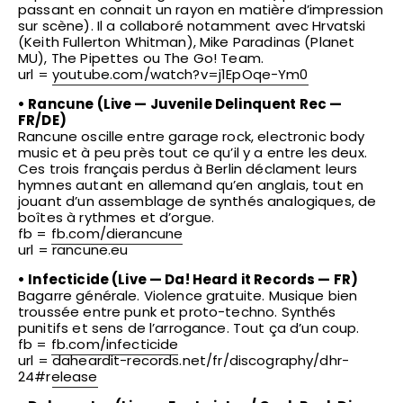
passant en connait un rayon en matière d’impression
sur scène). Il a collaboré notamment avec Hrvatski
(Keith Fullerton Whitman), Mike Paradinas (Planet
MU), The Pipettes ou The Go! Team.
url =
youtube.com/
watch?v=j1EpOqe-Ym0
• Rancune (Live — Juvenile Delinquent Rec —
FR/DE)
Rancune oscille entre garage rock, electronic body
music et à peu près tout ce qu’il y a entre les deux.
Ces trois français perdus à Berlin déclament leurs
hymnes autant en allemand qu’en anglais, tout en
jouant d’un assemblage de synthés analogiques, de
boîtes à rythmes et d’orgue.
fb =
fb.com/dierancune
url = rancune.eu
• Infecticide (Live — Da! Heard it Records — FR)
Bagarre générale. Violence gratuite. Musique bien
troussée entre punk et proto-techno. Synthés
punitifs et sens de l’arrogance. Tout ça d’un coup.
fb =
fb.com/infecticide
url =
daheardit-records.net/fr/
discography/dhr-
24#release