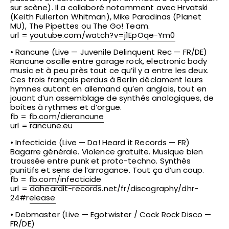
sur scène). Il a collaboré notamment avec Hrvatski
(Keith Fullerton Whitman), Mike Paradinas (Planet
MU), The Pipettes ou The Go! Team.
url =
youtube.com/
watch?v=j1EpOqe-Ym0
• Rancune (Live — Juvenile Delinquent Rec — FR/DE)
Rancune oscille entre garage rock, electronic body
music et à peu près tout ce qu’il y a entre les deux.
Ces trois français perdus à Berlin déclament leurs
hymnes autant en allemand qu’en anglais, tout en
jouant d’un assemblage de synthés analogiques, de
boîtes à rythmes et d’orgue.
fb =
fb.com/dierancune
url = rancune.eu
• Infecticide (Live — Da! Heard it Records — FR)
Bagarre générale. Violence gratuite. Musique bien
troussée entre punk et proto-techno. Synthés
punitifs et sens de l’arrogance. Tout ça d’un coup.
fb =
fb.com/infecticide
url =
daheardit-records.net/fr/
discography/dhr-
24#release
• Debmaster (Live — Egotwister / Cock Rock Disco —
FR/DE)