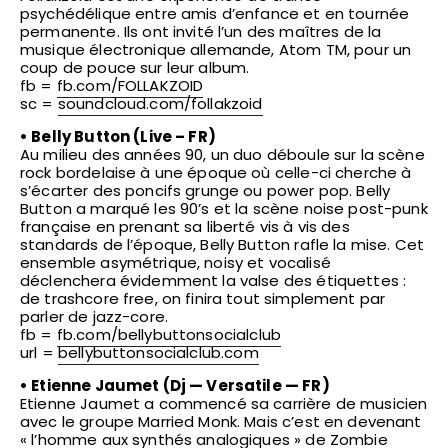
psychédélique entre amis d’enfance et en tournée
permanente. Ils ont invité l’un des maîtres de la
musique électronique allemande, Atom TM, pour un
coup de pouce sur leur album.
fb =
fb.com/FOLLAKZOID
sc =
soundcloud.com/follakzoid
• Belly Button (Live – FR)
Au milieu des années 90, un duo déboule sur la scène
rock bordelaise à une époque où celle-ci cherche à
s’écarter des poncifs grunge ou power pop. Belly
Button a marqué les 90’s et la scène noise post-punk
française en prenant sa liberté vis à vis des
standards de l’époque, Belly Button rafle la mise. Cet
ensemble asymétrique, noisy et vocalisé
déclenchera évidemment la valse des étiquettes :
de trashcore free, on finira tout simplement par
parler de jazz-core.
fb =
fb.com/
bellybuttonsocialclub
url =
bellybuttonsocialclub.com
• Etienne Jaumet (Dj — Versatile — FR)
Etienne Jaumet a commencé sa carrière de musicien
avec le groupe Married Monk. Mais c’est en devenant
« l’homme aux synthés analogiques » de Zombie