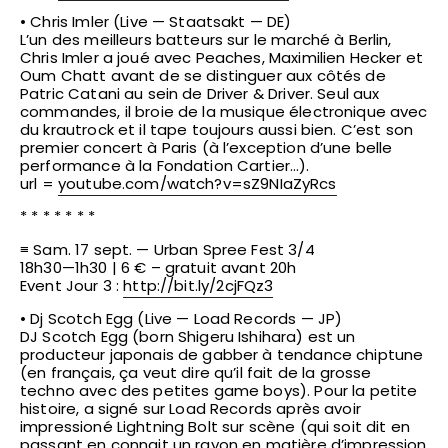
• Chris Imler (Live — Staatsakt — DE)
L’un des meilleurs batteurs sur le marché à Berlin,
Chris Imler a joué avec Peaches, Maximilien Hecker et
Oum Chatt avant de se distinguer aux côtés de
Patric Catani au sein de Driver & Driver. Seul aux
commandes, il broie de la musique électronique avec
du krautrock et il tape toujours aussi bien. C’est son
premier concert à Paris (à l’exception d’une belle
performance à la Fondation Cartier…).
url =
youtube.com/
watch?v=sZ9NIaZyRcs
* * * * * * *
≡ Sam. 17 sept. — Urban Spree Fest 3/4
18h30—1h30 | 6 € – gratuit avant 20h
Event Jour 3 :
http://bit.ly/2cjFQz3
• Dj Scotch Egg (Live — Load Records — JP)
DJ Scotch Egg (born Shigeru Ishihara) est un
producteur japonais de gabber à tendance chiptune
(en français, ça veut dire qu’il fait de la grosse
techno avec des petites game boys). Pour la petite
histoire, a signé sur Load Records après avoir
impressioné Lightning Bolt sur scène (qui soit dit en
passant en connait un rayon en matière d’impression