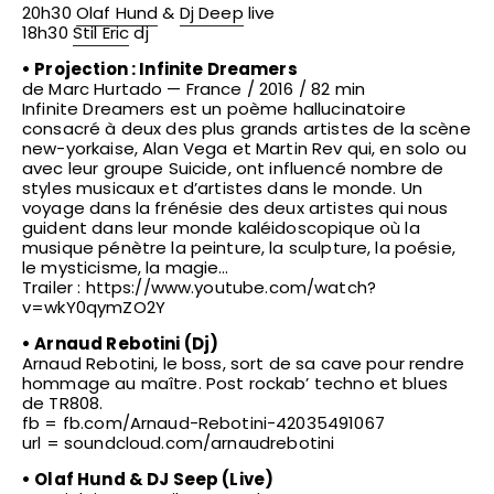
20h30
Olaf Hund
&
Dj Deep
live
18h30
Stil Eric
dj
• Projection : Infinite Dreamers
de Marc Hurtado — France / 2016 / 82 min
Infinite Dreamers est un poème hallucinatoire
consacré à deux des plus grands artistes de la scène
new-yorkaise, Alan Vega et Martin Rev qui, en solo ou
avec leur groupe Suicide, ont influencé nombre de
styles musicaux et d’artistes dans le monde. Un
voyage dans la frénésie des deux artistes qui nous
guident dans leur monde kaléidoscopique où la
musique pénètre la peinture, la sculpture, la poésie,
le mysticisme, la magie…
Trailer :
https://www.youtube.com/watch?
v=wkY0qymZO2Y
• Arnaud Rebotini (Dj)
Arnaud Rebotini, le boss, sort de sa cave pour rendre
hommage au maître. Post rockab’ techno et blues
de TR808.
fb =
fb.com/Arnaud-Rebotini-42035491067
url =
soundcloud.com/arnaudrebotini
• Olaf Hund & DJ Seep (Live)