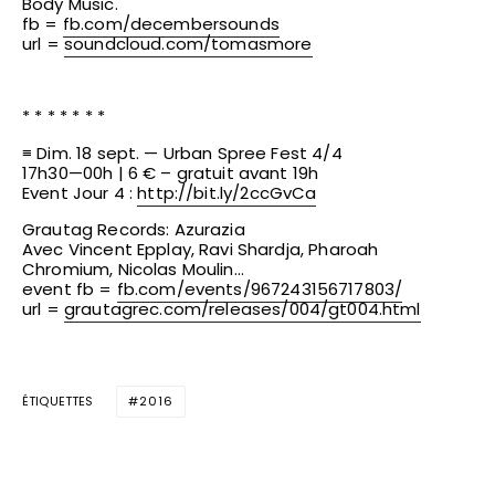
Body Music.
fb =
fb.com/decembersounds
url =
soundcloud.com/tomasmore
* * * * * * *
≡ Dim. 18 sept. — Urban Spree Fest 4/4
17h30—00h | 6 € – gratuit avant 19h
Event Jour 4 :
http://bit.ly/2ccGvCa
Grautag Records: Azurazia
Avec Vincent Epplay, Ravi Shardja, Pharoah
Chromium, Nicolas Moulin…
event fb =
fb.com/events/
967243156717803/
url =
grautagrec.com/releases/
004/gt004.html
ÉTIQUETTES
2016