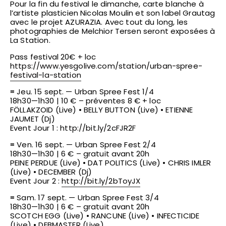
Pour la fin du festival le dimanche, carte blanche à
l’artiste plasticien Nicolas Moulin et son label Grautag
avec le projet AZURAZIA. Avec tout du long, les
photographies de Melchior Tersen seront exposées à
La Station.
Pass festival 20€ + loc
https://www.yesgolive.com/
station/
urban-spree-
festival-la-sta
tion
≡ Jeu. 15 sept. — Urban Spree Fest 1/4
18h30—1h30 | 10 € – pr
éventes 8 € + loc
FÖLLAKZOID (Live) • BELLY BUTTON (Live) • ETIENNE
JAUMET (Dj)
Event Jour 1 :
http://bit.ly/2cFJR2F
≡ Ven. 16 sept. — Urban Spree Fest 2/4
18h30—1h30 | 6 € – gratuit avant 20h
PEINE PERDUE (Live) • DAT POLITICS (Live) • CHRIS IMLER
(Live) • DECEMBER (Dj)
Event Jour 2 :
http://bit.ly/2bToyJX
≡ Sam. 17 sept. — Urban Spree Fest 3/4
18h30—1h30 | 6 € – gratuit avant 20h
SCOTCH EGG (Live) • RANCUNE (Live) • INFECTICIDE
(Live) • DEBMASTER (Live)