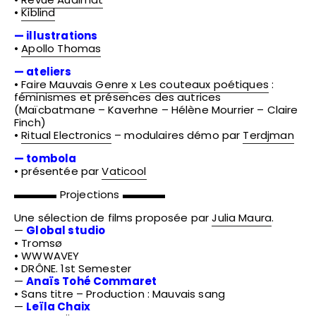
•
Kiblind
— illustrations
•
Apollo Thomas
— ateliers
•
Faire Mauvais Genre
x
Les couteaux poétiques
:
féminismes et présences des autrices
(Maïcbatmane – Kaverhne – Hélène Mourrier – Claire
Finch)
•
Ritual Electronics
– modulaires démo par
Terdjman
— tombola
• présentée par
Vaticool
▬▬▬▬ Projections ▬▬▬▬
Une sélection de films proposée par
Julia Maura
.
—
Global
studio
• Tromsø
• WWWAVEY
• DRÔNE. 1st Semester
—
Anaïs Tohé Commaret
• Sans titre – Production : Mauvais sang
—
Leïla Chaix