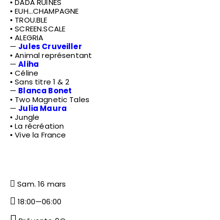
• DADA RUÏNES
• EUH…CHAMPAGNE
• TROU.BLE
• SCREEN.SCALE
• ALEGRIA
—
Jules Cruveiller
• Animal représentant
—
Aliha
• Céline
• Sans titre 1 & 2
—
Blanca Bonet
• Two Magnetic Tales
—
Julia Maura
• Jungle
• La récréation
• Vive la France
Sam. 16 mars
18:00—06:00