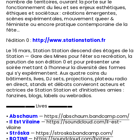
nombre de territoires, ouvrant la porte sur le
fonctionnement du lieu et ses enjeux esthétiques,
éthiques et sociétaux : créations émergentes,
scènes expérimentales, mouvement queer &
féministe ou encore pratique contemporaine de la
fête…
l’édition 0 :
http://www.stationstation.fr
Le 16 mars, Station Station descend des étages de la
Station — Gare des Mines pour fêter sa recréation, la
parution de son édition 0 et pour présenter une
soirée mettant à l’honneur la diversité des formes
qui s’y expérimentent. Aux quatre coins du
bâtiments, lives, DJ sets, projections, plateau radio
en direct, stands et débats convieront acteurs et
actrices de Station Station et d’initiatives amies :
fanzines, blogs, labels ou webradios.
▬▬▬▬▬▬ Lives ▬▬▬▬▬
•
Abschaum
—
https://abschaum.bandcamp.com/
•
Il Est Vilaine
—
https://soundcloud.com/il-est-
vilaine
•
Ströska
—
https://stroska.bandcamp.com/
•
BOTINE
—
https://soundcloud.com/botine