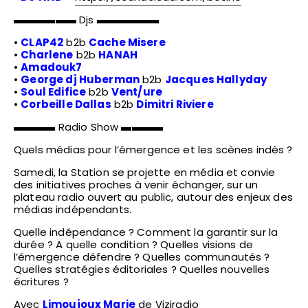
▬▬▬▬▬▬ Djs ▬▬▬▬▬▬
•
CLAP42
b2b
Cache Misere
•
Charlene
b2b
HANAH
•
Amadouk7
•
George dj Huberman
b2b
Jacques Hallyday
•
Soul Edifice
b2b
Vent/ure
•
Corbeille Dallas
b2b
Dimitri Riviere
▬▬▬▬ Radio Show ▬▬▬▬
Quels médias pour l’émergence et les scènes indés ?
Samedi, la Station se projette en média et convie
des initiatives proches à venir échanger, sur un
plateau radio ouvert au public, autour des enjeux des
médias indépendants.
Quelle indépendance ? Comment la garantir sur la
durée ? A quelle condition ? Quelles visions de
l’émergence défendre ? Quelles communautés ?
Quelles stratégies éditoriales ? Quelles nouvelles
écritures ?
Avec
Limoujoux Marie
de
Viziradio