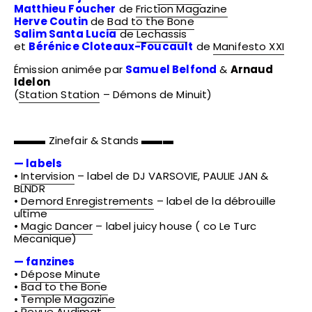
Matthieu Foucher
de
Friction Magazine
Herve Coutin
de
Bad to the Bone
Salim Santa Lucia
de
Lechassis
et
Bérénice Cloteaux-Foucault
de
Manifesto XXI
Émission animée par
Samuel Belfond
&
Arnaud
Idelon
(
Station Station
– Démons de Minuit)
▬▬▬ Zinefair & Stands ▬▬▬
— labels
•
Intervision
– label de DJ VARSOVIE, PAULIE JAN &
BLNDR
•
Demord Enregistrements
– label de la débrouille
ultime
•
Magic Dancer
– label juicy house ( co Le Turc
Mecanique)
— fanzines
•
Dépose Minute
•
Bad to the Bone
•
Temple Magazine
•
Revue Audimat