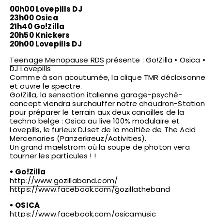
00h00 Lovepills DJ
23h00 Osica
21h40 Go!Zilla
20h50 Knickers
20h00 Lovepills DJ
Teenage Menopause RDS
présente : Go!Zilla • Osica •
DJ Lovepills
Comme à son acoutumée, la clique TMR décloisonne
et ouvre le spectre.
Go!Zilla, la sensation italienne garage-psyché-
concept viendra surchauffer notre chaudron-Station
pour préparer le terrain aux deux canailles de la
techno belge : Osica au live 100% modulaire et
Lovepills, le furieux DJset de la moitiée de
The Acid
Mercenaries
(Panzerkreuz/Activities).
Un grand maelstrom où la soupe de photon vera
tourner les particules ! !
•
Go!Zilla
http://
www.gozillaband.com/
https://www.facebook.com/
gozillatheband
•
OSICA
https://www.facebook.com/
osicamusic