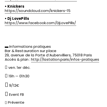
•
Knickers
https://soundcloud.com/
knickers-15
•
Dj LovePills
https://www.facebook.com/
DjLovePills/
▬ Informations pratiques
Bar & Restauration sur place
29, avenue de la Porte d’Aubervilliers, 75018 Paris
Accès & plan :
http://lastation.paris/
infos-pratiques
ven. 1er déc.
19h — 01h30
9/12€
Event FB
Prévente