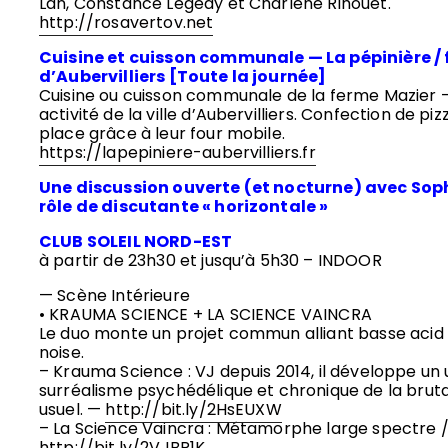
Lan, Constance Legeay et Charlene Rihouet.
http://rosavertov.net
Cuisine et cuisson communale — La pépinière /
d’Aubervilliers [Toute la journée]
Cuisine ou cuisson communale de la ferme Mazier 
activité de la ville d’Aubervilliers. Confection de piz
place grâce à leur four mobile.
https://lapepiniere-aubervilliers.fr
Une discussion ouverte (et nocturne) avec Sophi
rôle de discutante « horizontale »
CLUB SOLEIL NORD-EST
à partir de 23h30 et jusqu’à 5h30 – INDOOR
— Scène Intérieure
• KRAUMA SCIENCE + LA SCIENCE VAINCRA
Le duo monte un projet commun alliant basse acid 
noise.
– Krauma Science : VJ depuis 2014, il développe un 
surréalisme psychédélique et chronique de la bruta
usuel. —
http://bit.ly/2HsEUXW
– La Science Vaincra : Métamorphe large spectre /
http://bit.ly/2VJBR1K