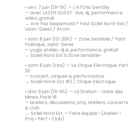
• ven. 7 juin (19-1h) — L’ATOM, Gentilly
— avec
LAZER QUEST
: live, dj, performance,
video, gratuit
→
Are You Sequenced ? Fest Soleil Nord-Est 
Lazer Quest / Atom
• sam. 8 juin (10-20h) —
Zone Sensible / Parti
Poétique
, Saint-Denis
— yoga, atelier, dj & performance, gratuit
→
Soleil Nord Est à Zone Sensible!
• sam. 8 juin (tba) —
Le Cirque Electrique
, Pari
20
— concert, cirques & performance
→
Soleil Nord-Est #2 / Cirque Electrique
• dim. 9 juin (16-6h) —
La Station – Gare des
Mines
, Paris 18
— ateliers, discussions, proj, ateliers, concert
& club
→
Soleil Nord Est — Faire équipe ! (Atelier •
Proj • Perf • Club)