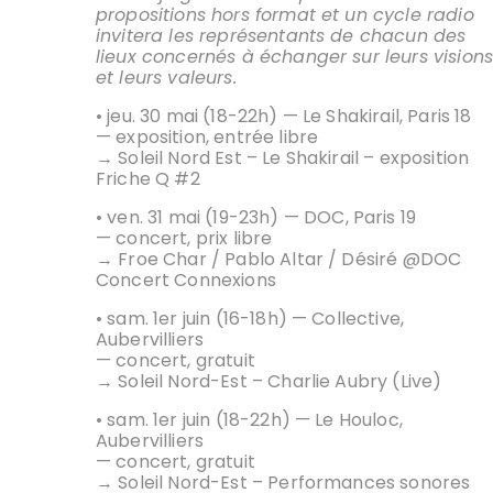
propositions hors format et un cycle radio
invitera les représentants de chacun des
lieux concernés à échanger sur leurs vision
et leurs valeurs.
• jeu. 30 mai (18-22h) —
Le Shakirail
, Paris 18
— exposition, entrée libre
→
Soleil Nord Est – Le Shakirail – exposition
Friche Q #2
• ven. 31 mai (19-23h) —
DOC
, Paris 19
— concert, prix libre
→
Froe Char / Pablo Altar / Désiré @DOC
Concert Connexions
• sam. 1er juin (16-18h) —
Collective
,
Aubervilliers
— concert, gratuit
→
Soleil Nord-Est – Charlie Aubry (Live)
• sam. 1er juin (18-22h) —
Le Houloc
,
Aubervilliers
— concert, gratuit
→
Soleil Nord-Est – Performances sonores