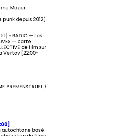
rme Mazier
e punk depuis 2012)
:00] • RADIO — Les
LIVES — carte
LECTIVE de film sur
a Vertov
[22:00-
ME PREMENSTRUEL /
:00]
ia autochtone basé
 fabrication de films