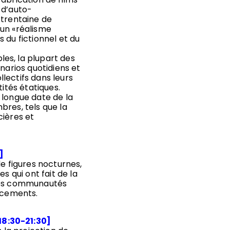
 d’auto-
 trentaine de
 un «réalisme
 du fictionnel et du
es, la plupart des
narios quotidiens et
lectifs dans leurs
tités étatiques.
 longue date de la
bres, tels que la
cières et
]
de figures nocturnes,
s qui ont fait de la
n des communautés
lacements.
18:30-21:30]