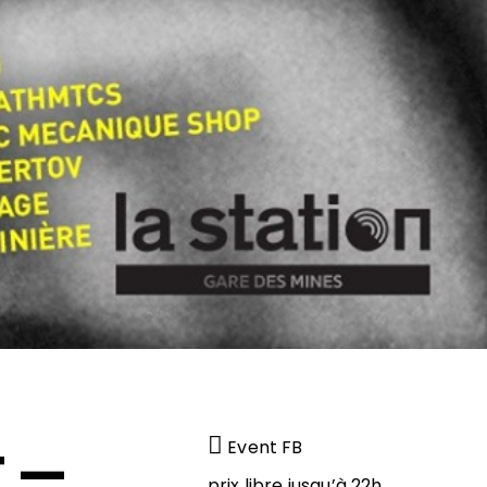
Event FB
T —
prix libre jusqu’à 22h