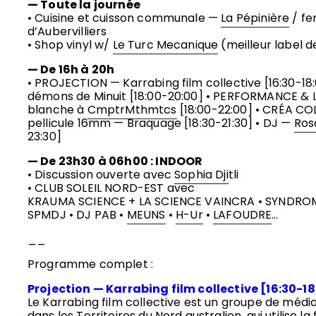
— Toute la journée
• Cuisine et cuisson communale —
La Pépinière
/ fe
d’Aubervilliers
s
• Shop vinyl w/
Le Turc Mecanique
(meilleur label d
— De 16h à 20h
• PROJECTION — Karrabing film collective [16:30-18
démons de Minuit [18:00-20:00] • PERFORMANCE & 
blanche à
CmptrMthmtcs
[18:00-22:00] • CRÉA COL
pellicule 16mm — Braquage [18:30-21:30] • DJ —
Ros
23:30]
— De 23h30 à 06h00 : INDOOR
• Discussion ouverte avec
Sophia Dji
tli
• CLUB SOLEIL NORD-EST avec
KRAUMA SCIENCE + LA SCIENCE VAINCRA • SYNDRO
SPMDJ • DJ PAB •
MEUNS
•
H-Ur
•
LAFOUDRE
…
__
Programme complet :
Projection — Karrabing film collective [16:30-18
Le Karrabing film collective est un groupe de méd
dans les Territoires du Nord australien, qui utilise la