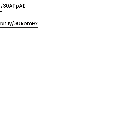
ly/30ATpAE
—
/bit.ly/30RemHx