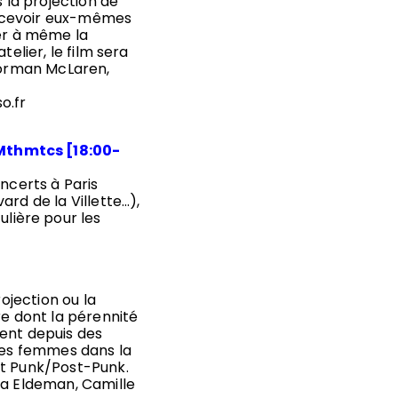
s la projection de
concevoir eux-mêmes
ter à même la
atelier, le film sera
 Norman McLaren,
o.fr
Mthmtcs [18:00-
oncerts à Paris
ard de la Villette…),
lière pour les
rojection ou la
re dont la pérennité
ment depuis des
 des femmes dans la
nt Punk/Post-Punk.
ia Eldeman, Camille