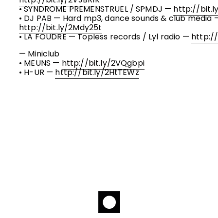
• SYNDROME PREMENSTRUEL / SPMDJ —
http://bit.
• DJ PAB — Hard mp3, dance sounds & club media 
http://bit.ly/2Mdy25t
• LA FOUDRE — Topless records / Lyl radio —
http:/
— Miniclub
• MEUNS —
http://bit.ly/2VQgbpi
• H-UR —
http://bit.ly/2HtTEWz