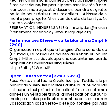
Réaliser un film sans caméra : c’est possible ! Aprè
films historiques, les participants sont invités à 
leur court métrage, et à dessiner, peindre et grat
pellicule pour réaliser un film collectif. À l’issue de l’
monté puis projeté. Allez voir du côté de Len Lye,
Steven Woloshen…
RÉSERVATION INDISPENSABLE à : inscription@mu.ass
Événement facebook
/
www.braquage.org
Performances & lives — carte blanche à Cmptr
22:00]
Organisation népotique à l’origine d’une série de c
(L’Omadis, Le Zorba, Les Nautes, au Kebab du boulev
CmptrMthmtcs développe une accointance particu
propositions musicales singulières…
http://bit.ly/2WVfaJ5
Dj set — Rosa Vertov [22:00-23:30]
Rosa Vertov s’attache à valoriser par l’édition, la p
publication web, les archives d’une culture populai
est aujourd’hui précaire. Le collectif mène notam
années un véritable travail d’investigation autour
musique et plus particulièrement au sein du coura
L’association Rosa Vertov a été co-fondée par Alic