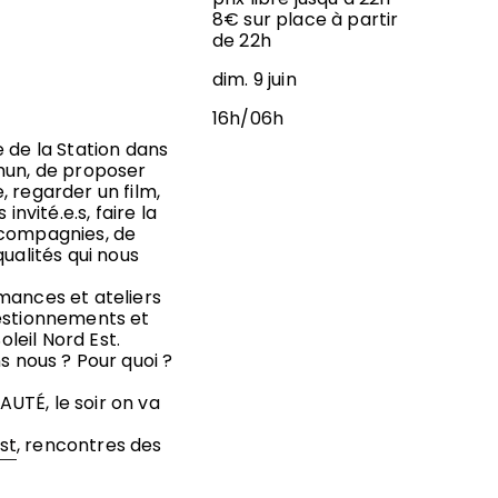
8€ sur place à partir
de 22h
dim. 9 juin
16h/06h
 de la Station dans
mmun, de proposer
 regarder un film,
nvité.e.s, faire la
 compagnies, de
ualités qui nous
mances et ateliers
uestionnements et
oleil Nord Est.
nous ? Pour quoi ?
AUTÉ, le soir on va
st
, rencontres des