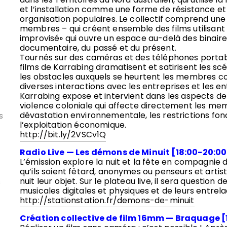
et l’installation comme une forme de résistance et
organisation populaires. Le collectif comprend une
membres – qui créent ensemble des films utilisant
improvisé» qui ouvre un espace au-delà des binaires
/
documentaire, du passé et du présent.
Tournés sur des caméras et des téléphones portabl
films de Karrabing dramatisent et satirisent les scé
les obstacles auxquels se heurtent les membres col
diverses interactions avec les entreprises et les en
Karrabing expose et intervient dans les aspects de
violence coloniale qui affecte directement les mem
dévastation environnementale, les restrictions fon
s
l’exploitation économique.
http://bit.ly/2VSCv1Q
Radio Live — Les démons de Minuit [18:00-20:00
L’émission explore la nuit et la fête en compagnie 
qu’ils soient fêtard, anonymes ou penseurs et artiste
nuit leur objet. Sur le plateau live, il sera questio
s
musicales digitales et physiques et de leurs entre
http://stationstation.fr/demons-de-minuit
Création collective de film 16mm — Braquage [